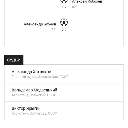
Алексей Кобозев
62'
1:2
Александр Бубнов
72'
2:2
СУДЬИ
Александр Хохряков
Главный судья, Йошкар-Ола, СССР
Вольдемар Медведцкий
Ассистент, Волжский, СССР
Виктор Ярыгин
Ассистент, Волгоград, СССР