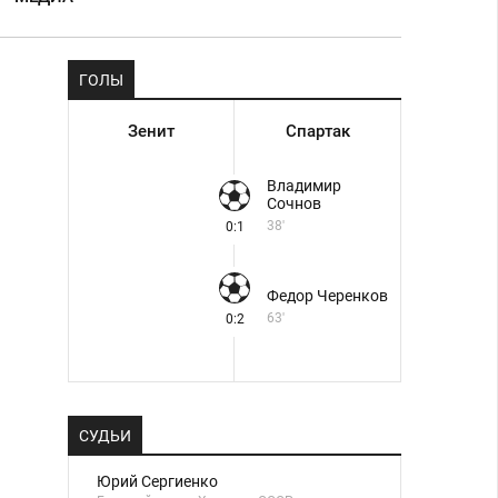
ГОЛЫ
Зенит
Спартак
Владимир
Сочнов
38'
0:1
Федор Черенков
63'
0:2
СУДЬИ
Юрий Сергиенко