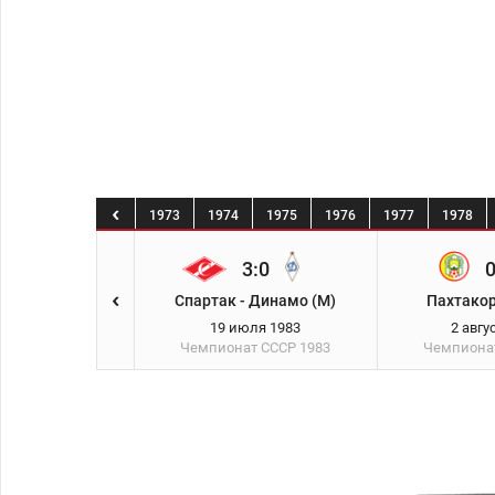
0
1971
1972
1973
1974
1975
1976
1977
1978
4:0
3:0
0
- Черноморец
Спартак - Динамо (М)
Пахтакор
юля 1983
19 июля 1983
2 авгу
ат СССР
1983
Чемпионат СССР
1983
Чемпиона