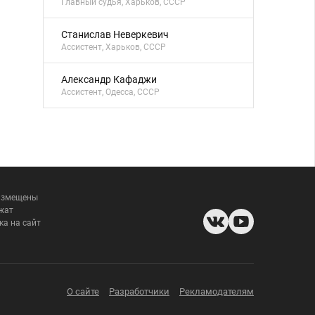
Главный судья, Харьков, СССР
Станислав Неверкевич
Ассистент, Харьков, СССР
Александр Кафаджи
Ассистент, Одесса, СССР
размещены
жат
ка на сайт
О сайте
Разработчики
Рекламодателям