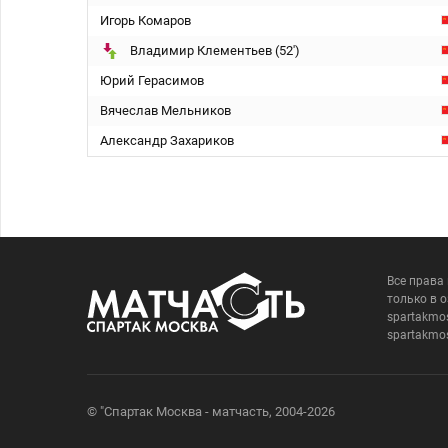
Игорь Комаров
Владимир Клементьев (52')
Юрий Герасимов
Вячеслав Мельников
Александр Захариков
Все права
только в 
spartakmo
spartakmo
© "Спартак Москва - матчасть, 2004-2026