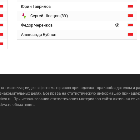
Юрий Гаврилов
Сергей Швецов (89')
Федор Черенков
Александр Бубнов
 на текстовые, видео- и фото-материалы принадлежат правообладателям и 
ознакомительных целях. Все права на статистическую информацию принадле
skva.ru. При использовании статистических материалов сайта активная ссыл
skva.ru обязательна