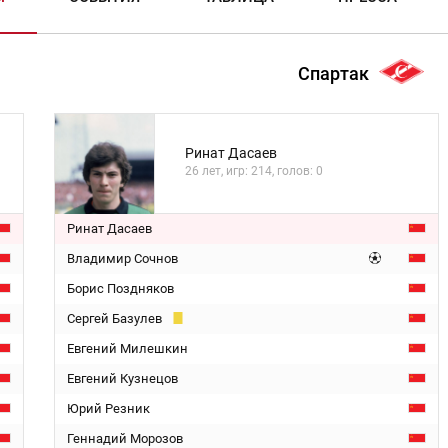
Спартак
Ринат Дасаев
26 лет, игр: 214, голов: 0
Ринат Дасаев
Владимир Сочнов
Борис Поздняков
Сергей Базулев
Евгений Милешкин
Евгений Кузнецов
Юрий Резник
Геннадий Морозов