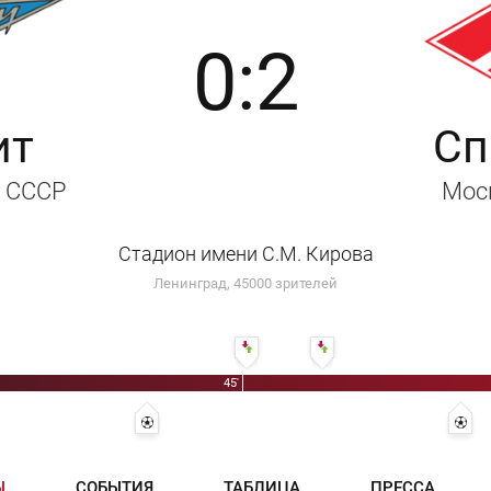
0:2
ит
Сп
, СССР
Мос
Стадион имени С.М. Кирова
Ленинград, 45000 зрителей
46' Сергей Веденеев - Валерий Брошин
52' Игорь Комаров - Владими
45'
25' Сергей Базулев
38' 0:1 - Владимир Сочнов
63'
Ы
СОБЫТИЯ
ТАБЛИЦА
ПРЕССА