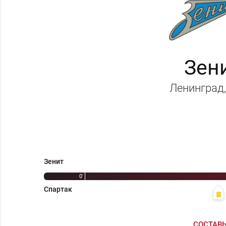
Зен
Ленинград
Зенит
0'
Спартак
СОСТАВ