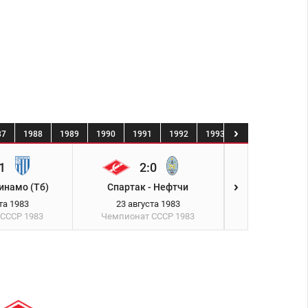
87
1988
1989
1990
1991
1992
1993
1994
1995
1
2:0
0:1
инамо (Тб)
Спартак - Нефтчи
Арарат (Ер) 
та 1983
23 августа 1983
26 август
 СССР
1983
Чемпионат СССР
1983
Чемпионат 