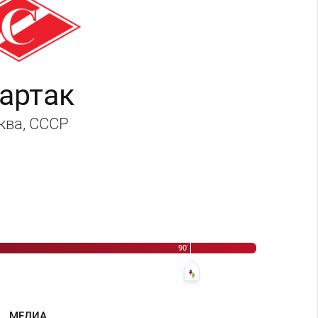
артак
ква
, СССР
р Клементьев
90'
 0:2 - Федор Черенков
89' Юрий Гаврилов - Сергей Швец
МЕДИА