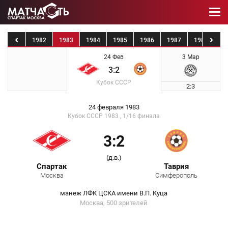
1981
1982
1983
1984
1985
1986
1987
1988
19
24 Фев
3 Мар
3:2
Кубок СССР
2:3
24 февраля 1983
Кубок СССР 1983 , 1/16 финала
3:2
(д.в.)
Спартак
Таврия
Москва
Симферополь
манеж ЛФК ЦСКА имени В.П. Куца
Москва, 500 зрителей