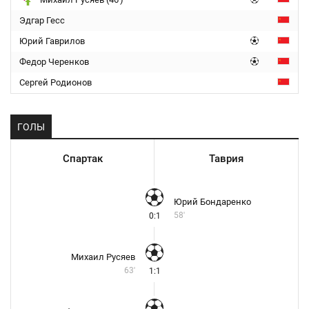
Эдгар Гесс
Юрий Гаврилов
Федор Черенков
Сергей Родионов
ГОЛЫ
Спартак
Таврия
Юрий Бондаренко
58'
0:1
Михаил Русяев
63'
1:1