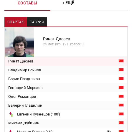
+ ЕЩЁ
СОСТАВЫ
СПАРТАК
ТАВРИЯ
Ринат Дасаев
25 лет, игр: 191, голов: 0
Ринат Дасаев
Владимир Сочнов
Борис Поздняков
Геннадий Морозов
Олег Романцев
Валерий Гладилин
Евгений Кузнецов (100')
Михаил Дубинин
Михаил Русяев (46')