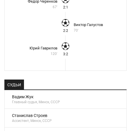
Федор Черенков
67'
2:1
Виктор Галустов
70'
2:2
Юрий Гаврилов
120'
3:2
СУДЬИ
Вадим Жук
Главный судья, Минск, СССР
Станислав Строев
Ассистент, Минск, СССР