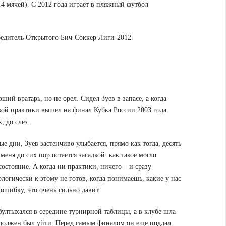
4 мячей). С 2012 года играет в пляжный футбол
бедитель Открытого Бич-Соккер Лиги-2012.
ий вратарь, но не орел. Сидел Зуев в запасе, а когда
овой практики вышел на финал Кубка России 2003 года
, до слез.
е дни, Зуев застенчиво улыбается, прямо как тогда, десять
меня до сих пор остается загадкой: как такое могло
 состояние. А когда ни практики, ничего – и сразу
логически к этому не готов, когда понимаешь, какие у нас
ошибку, это очень сильно давит.
ултыхался в середине турнирной таблицы, а в клубе шла
 должен был уйти. Перед самым финалом он еще поддал