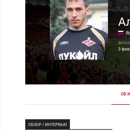
А
В
3 фев
ОБ 
ОБЗОР / ИНТЕРВЬЮ