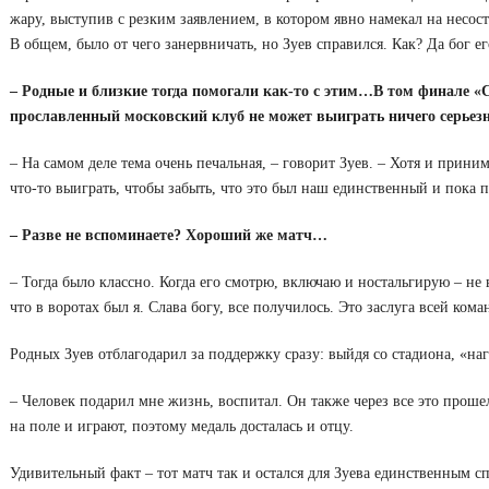
жару, выступив с резким заявлением, в котором явно намекал на несос
В общем, было от чего занервничать, но Зуев справился. Как? Да бог е
– Родные и близкие тогда помогали как-то с этим…В том финале «Сп
прославленный московский клуб не может выиграть ничего серьезн
– На самом деле тема очень печальная, – говорит Зуев. – Хотя и принима
что-то выиграть, чтобы забыть, что это был наш единственный и пока 
– Разве не вспоминаете? Хороший же матч…
– Тогда было классно. Когда его смотрю, включаю и ностальгирую – не 
что в воротах был я. Слава богу, все получилось. Это заслуга всей кома
Родных Зуев отблагодарил за поддержку сразу: выйдя со стадиона, «на
– Человек подарил мне жизнь, воспитал. Он также через все это проше
на поле и играют, поэтому медаль досталась и отцу.
Удивительный факт – тот матч так и остался для Зуева единственным с