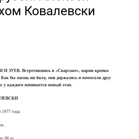
ехом Ковалевски
И ЗУЕВ. Встретившись в «Спартаке», парни крепко
 Как бы жизнь ни била, они держались и помогали друг
ас у каждого начинается новый этап.
АЛЕВСКИ
 1977 года.
рь.
ес 86 кг.