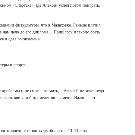
ляжном «Спартаке», где Алексей успел потом поиграть,
академии физкультуры, что в Малаховке. Раньше платил
акое нам дело до его диплома… Пришлось Алексею брать
ся и сдал госэкзамены.
ьтуры и спорта.
е проблемы и не смог закончить, – Алексей не хочет худо
сь взять кое-какой промежуток времени. Начинал-то
подготовленности юных футболистов 13–14 лет».