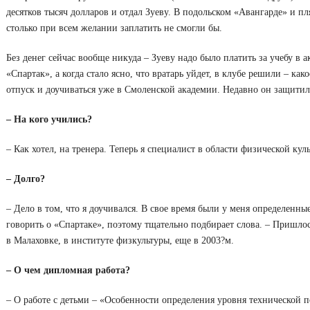
десятков тысяч долларов и отдал Зуеву. В подольском «Авангарде» и п
столько при всем желании заплатить не смогли бы.
Без денег сейчас вообще никуда – Зуеву надо было платить за учебу в 
«Спартак», а когда стало ясно, что вратарь уйдет, в клубе решили – к
отпуск и доучиваться уже в Смоленской академии. Недавно он защитил
– На кого учились?
– Как хотел, на тренера. Теперь я специалист в области физической кул
– Долго?
– Дело в том, что я доучивался. В свое время были у меня определенны
говорить о «Спартаке», поэтому тщательно подбирает слова. – Пришло
в Малаховке, в институте физкультуры, еще в 2003?м.
– О чем дипломная работа?
– О работе с детьми – «Особенности определения уровня технической 