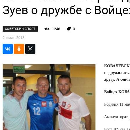
Зуев о дружбе с Войц
1246
0
СОВЕТСКИЙ СПОРТ
2 июля 2013
КОВАЛЕВСКИ 
подружились.
другу. А сейч
Войцех КОВ
Родился 11 мая
Амплуа: врата
Рост 189 см. В