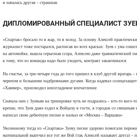
и началась другая – страшная.
ДИПЛОМИРОВАННЫЙ СПЕЦИАЛИСТ ЗУЕ
«Спартак» бросало то в жар, то в холод. За основу Алексей практическ
журналист тоже постарался, расписав во всех красках: Зуев с ума сошел
на автомойке, вышла серьезная ссора, Алексею даже травматический п
к тому, что из команды надо было уходить, контракт заканчивался.
На счастье, за три-четыре года до того пришел в клуб другой вратарь 
черепом и большими надбровными дугами. Когда надевал солнцезащит
«Хаммер», производил неизгладимое впечатление.
Сначала они с Зуевым на тренировке чуть не подрались – кто-то кого-т
крепко, что Зуев даже ездил к Войцеху в гости, в городок со смешным 
написал свою дебютную песню и назвал ее «Москва – Варшава»
Уволенному тогда из «Спартака» Зуеву песни здорово помогали пережит
материальной выручил все тот же Вой (так Алексей называет друга) – 