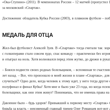
«Ока-Ступино» (2011). В чемпионатах России – 12 матчей (пропустил 1
за московский «Спартак».
Достижения: обладатель Кубка России (2003), в пляжном футболе – по
МЕДАЛЬ ДЛЯ ОТЦА
Жил-был футболист Алексей Зуев. В «Спартаке» тогда считали так: хорош
с голкиперами стало совсем худо, спас команду – практически без игр
и отыграл на ноль. Хотя волновался перед этим жутко, до дрожи в руках
– Боялся подвести своих родных болельщиков, – вспоминая те счастливы
лет назад. – Все, что произошло в моей жизни в плане «Спартака», для 
случиться?! Одно дело, когда человек к этому идет, у него тогда другое
полуфинал и финал Кубка! Хотя мне и было уже 23 года, но когда психо
болельщики, как они этим живут! Понимаешь, что не имеешь права на 
Давление было – будь здоров! Привыкший к первому месту «Спартак» б
борьба за власть – неизменный главный тренер Олег Романцев вот-вот