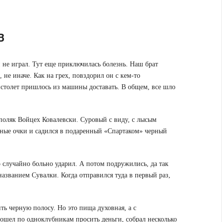
В
и не играл. Тут еще приключилась болезнь. Наш брат
, не иначе. Как на грех, повздорил он с кем-то
истолет пришлось из машины доставать. В общем, все шло
– поляк Войцех Ковалевски. Суровый с виду, с лысым
ные очки и садился в подаренный «Спартаком» черный
о случайно больно ударил. А потом подружились, да так
названием Сувалки. Когда отправился туда в первый раз,
ь черную полосу. Но это пища духовная, а с
пошел по одноклубникам просить деньги, собрал несколько