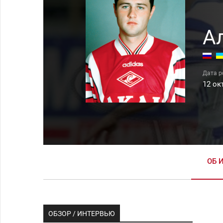
А
12 ок
ОБ 
ОБЗОР / ИНТЕРВЬЮ