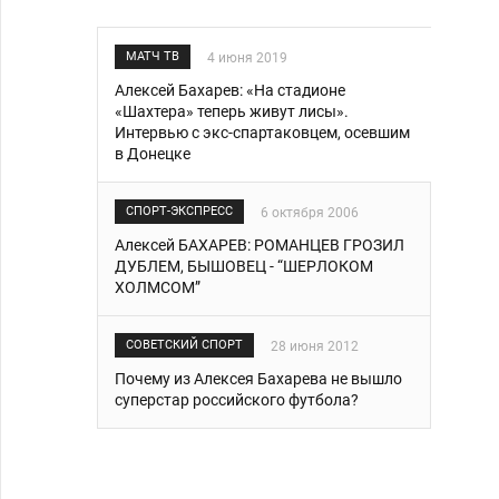
МАТЧ ТВ
4 июня 2019
Алексей Бахарев: «На стадионе
«Шахтера» теперь живут лисы».
Интервью с экс-спартаковцем, осевшим
в Донецке
СПОРТ-ЭКСПРЕСС
6 октября 2006
Алексей БАХАРЕВ: РОМАНЦЕВ ГРОЗИЛ
ДУБЛЕМ, БЫШОВЕЦ - “ШЕРЛОКОМ
ХОЛМСОМ”
СОВЕТСКИЙ СПОРТ
28 июня 2012
Почему из Алексея Бахарева не вышло
суперстар российского футбола?