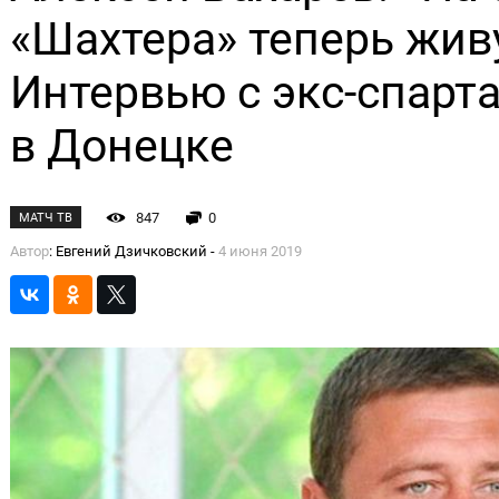
«Шахтера» теперь жив
Интервью с экс-спарт
в Донецке
847
0
МАТЧ ТВ
Автор
: Евгений Дзичковский -
4 июня 2019