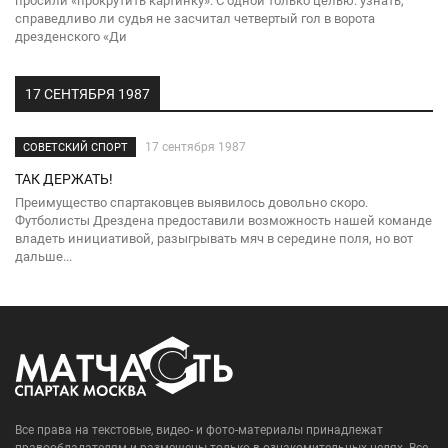
просили «прокрутить картинку». С одной только целью: узнать,
справедливо ли судья не засчитал четвертый гол в ворота
дрезденского «Ди
17 СЕНТЯБРЯ 1987
17 сентября 1987
СОВЕТСКИЙ СПОРТ
ТАК ДЕРЖАТЬ!
Преимущество спартаковцев выявилось довольно скоро.
Футболисты Дрездена предоставили возможность нашей команде
владеть инициативой, разыгрывать мяч в середине поля, но вот
дальше...
Все права на текстовые, видео- и фото-материалы принадлежат