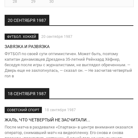
28
29
30
20 СЕНТЯБРЯ 1987
20 сентября 1987
ФУТБОЛ. ХОККЕЙ
ЗАВЯЗКА И РАЗВЯЗКА
ФУТБОЛ по своей сути оптимистичен. Может быть, поэтому
капитан динамовцев Дрездена 35-летний Рейнхард Хёфнер,
беседуя после игры с журналистами, не выглядел обреченным. —
Дверь еще не захлопнулась, — сказал он. — Не засчитав четвертый
гол в
18 СЕНТЯБРЯ 1987
18 сентября 1987
СОВЕТСКИЙ СПОРТ
ЖАЛЬ, ЧТО ЧЕТВЕРТЫЙ НЕ ЗАСЧИТАЛИ...
После матча в раздевалке «Спартака» в центре внимания оказался
оператор, снимавший матч на видеопленку. Его снова и снова