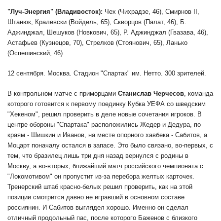
"Луч-Энергия" (Владивосток):
Чех (Чихрадзе, 46), Смирнов II,
Штанюк, Кралевски (Войдель, 65), Скворцов (Палат, 46), Б.
Аджинджал, Шешуков (Новкович, 65), Р. Аджинджал (Гвазава, 46),
Астафьев (Кузнецов, 70), Стрелков (Стоянович, 65), Ланько
(Оспешинский, 46).
12 сентября. Москва. Стадион "Спартак" им. Нетто. 300 зрителей.
В контрольном матче с приморцами
Станислав Черчесов
, команда
которого готовится к первому поединку Кубка УЕФА со шведским
"Хекеном", решил проверить в деле новые сочетания игроков. В
центре обороны "Спартака" расположились Жедер и Дедура, по
краям - Шишкин и Иванов, на месте опорного хавбека - Сабитов, а
Моцарт поначалу остался в запасе. Это было связано, во-первых, с
тем, что бразилец лишь три дня назад вернулся с родины в
Москву, а во-вторых, ближайший матч российского чемпионата с
"Локомотивом" он пропустит из-за перебора желтых карточек.
Тренерский штаб красно-белых решил проверить, как на этой
позиции смотрится давно не игравший в основном составе
россиянин. И Сабитов выглядел хорошо. Именно он сделал
отличный продольный пас, после которого Баженов с близкого