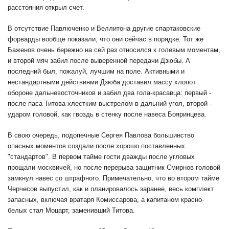
расстояния открыл счет.
В отсутствие Павлюченко и Веллитона другие спартаковские
форварды вообще показали, что они сейчас в порядке. Тот же
Баженов очень бережно на сей раз относился к голевым моментам,
и второй мяч забил после выверенной передачи Дзюбы. А
последний был, пожалуй, лучшим на поле. Активными и
нестандартными действиями Дзюба доставил массу хлопот
обороне дальневосточников и забил два гола-красавца: первый -
после паса Титова хлестким выстрелом в дальний угол, второй -
ударом головой, как гвоздь в стенку после навеса Бояринцева.
В свою очередь, подопечные Сергея Павлова большинство
опасных моментов создали после хорошо поставленных
"стандартов". В первом тайме гости дважды после угловых
прощали москвичей, но после перерыва защитник Смирнов головой
замкнул навес со штрафного. Примечательно, что во втором тайме
Черчесов выпустил, как и планировалось заранее, весь комплект
запасных, включая вратаря Комиссарова, а капитаном красно-
белых стал Моцарт, заменивший Титова.