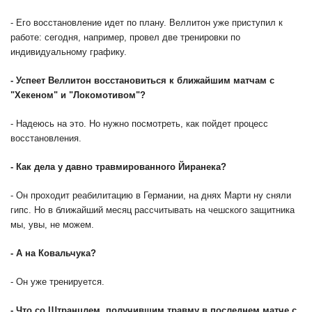
- Его восстановление идет по плану. Веллитон уже приступил к
работе: сегодня, например, провел две тренировки по
индивидуальному графику.
- Успеет Веллитон восстановиться к ближайшим матчам с
"Хекеном" и "Локомотивом"?
- Надеюсь на это. Но нужно посмотреть, как пойдет процесс
восстановления.
- Как дела у давно травмированного Йиранека?
- Он проходит реабилитацию в Германии, на днях Марти ну сняли
гипс. Но в ближайший месяц рассчитывать на чешского защитника
мы, увы, не можем.
- А на Ковальчука?
- Он уже тренируется.
- Что со Штранцлем, получившим травму в последнем матче с