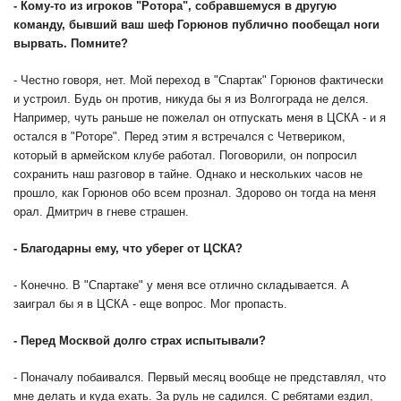
- Кому-то из игроков "Ротора", собравшемуся в другую
команду, бывший ваш шеф Горюнов публично пообещал ноги
вырвать. Помните?
- Честно говоря, нет. Мой переход в "Спартак" Горюнов фактически
и устроил. Будь он против, никуда бы я из Волгограда не делся.
Например, чуть раньше не пожелал он отпускать меня в ЦСКА - и я
остался в "Роторе". Перед этим я встречался с Четвериком,
который в армейском клубе работал. Поговорили, он попросил
сохранить наш разговор в тайне. Однако и нескольких часов не
прошло, как Горюнов обо всем прознал. Здорово он тогда на меня
орал. Дмитрич в гневе страшен.
- Благодарны ему, что уберег от ЦСКА?
- Конечно. В "Спартаке" у меня все отлично складывается. А
заиграл бы я в ЦСКА - еще вопрос. Мог пропасть.
- Перед Москвой долго страх испытывали?
- Поначалу побаивался. Первый месяц вообще не представлял, что
мне делать и куда ехать. За руль не садился. С ребятами ездил,