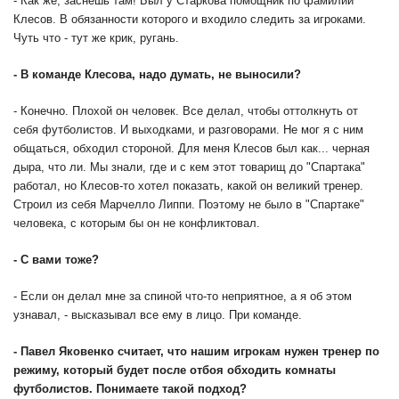
- Как же, заснешь там! Был у Старкова помощник по фамилии
Клесов. В обязанности которого и входило следить за игроками.
Чуть что - тут же крик, ругань.
- В команде Клесова, надо думать, не выносили?
- Конечно. Плохой он человек. Все делал, чтобы оттолкнуть от
себя футболистов. И выходками, и разговорами. Не мог я с ним
общаться, обходил стороной. Для меня Клесов был как... черная
дыра, что ли. Мы знали, где и с кем этот товарищ до "Спартака"
работал, но Клесов-то хотел показать, какой он великий тренер.
Строил из себя Марчелло Липпи. Поэтому не было в "Спартаке"
человека, с которым бы он не конфликтовал.
- С вами тоже?
- Если он делал мне за спиной что-то неприятное, а я об этом
узнавал, - высказывал все ему в лицо. При команде.
- Павел Яковенко считает, что нашим игрокам нужен тренер по
режиму, который будет после отбоя обходить комнаты
футболистов. Понимаете такой подход?