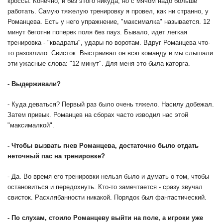
кроссы. Конечно, и без этого никуда, но с мячом надо больше
работать. Самую тяжелую тренировку я провел, как ни странно, у
Романцева. Есть у него упражнение, "максималка" называется. 12
минут беготни поперек поля без пауз. Бывало, идет легкая
тренировка - "квадраты", удары по воротам. Вдруг Романцева что-
то разозлило. Свисток. Выстраивал он всю команду и мы слышали
эти ужасные слова: "12 минут". Для меня это была каторга.
- Выдерживали?
- Куда деваться? Первый раз было очень тяжело. Насилу добежал.
Затем привык. Романцев на сборах часто изводил нас этой
"максималкой".
- Чтобы вызвать гнев Романцева, достаточно было отдать
неточный пас на тренировке?
- Да. Во время его тренировки нельзя было и думать о том, чтобы
остановиться и передохнуть. Кто-то замечтается - сразу звучал
свисток. Расхлябанности никакой. Порядок был фантастический.
- По слухам, стоило Романцеву выйти на поле, а игроки уже