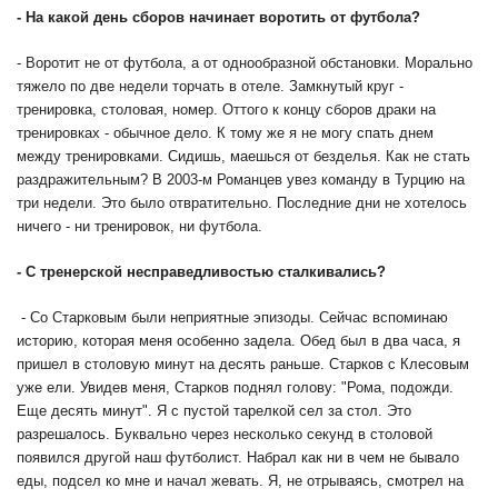
- На какой день сборов начинает воротить от футбола?
- Воротит не от футбола, а от однообразной обстановки. Морально
тяжело по две недели торчать в отеле. Замкнутый круг -
тренировка, столовая, номер. Оттого к концу сборов драки на
тренировках - обычное дело. К тому же я не могу спать днем
между тренировками. Сидишь, маешься от безделья. Как не стать
раздражительным? В 2003-м Романцев увез команду в Турцию на
три недели. Это было отвратительно. Последние дни не хотелось
ничего - ни тренировок, ни футбола.
- С тренерской несправедливостью сталкивались?
- Со Старковым были неприятные эпизоды. Сейчас вспоминаю
историю, которая меня особенно задела. Обед был в два часа, я
пришел в столовую минут на десять раньше. Старков с Клесовым
уже ели. Увидев меня, Старков поднял голову: "Рома, подожди.
Еще десять минут". Я с пустой тарелкой сел за стол. Это
разрешалось. Буквально через несколько секунд в столовой
появился другой наш футболист. Набрал как ни в чем не бывало
еды, подсел ко мне и начал жевать. Я, не отрываясь, смотрел на