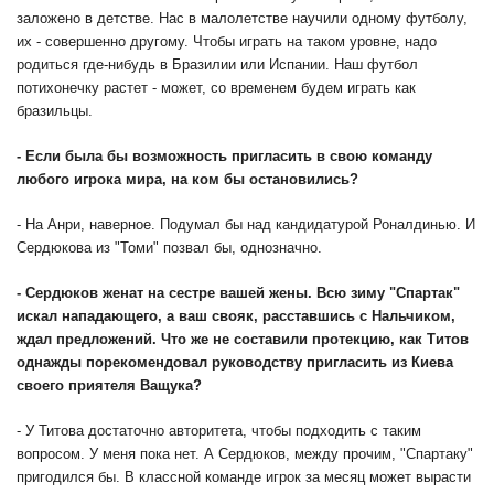
заложено в детстве. Нас в малолетстве научили одному футболу,
их - совершенно другому. Чтобы играть на таком уровне, надо
родиться где-нибудь в Бразилии или Испании. Наш футбол
потихонечку растет - может, со временем будем играть как
бразильцы.
- Если была бы возможность пригласить в свою команду
любого игрока мира, на ком бы остановились?
- На Анри, наверное. Подумал бы над кандидатурой Роналдинью. И
Сердюкова из "Томи" позвал бы, однозначно.
- Сердюков женат на сестре вашей жены. Всю зиму "Спартак"
искал нападающего, а ваш свояк, расставшись с Нальчиком,
ждал предложений. Что же не составили протекцию, как Титов
однажды порекомендовал руководству пригласить из Киева
своего приятеля Ващука?
- У Титова достаточно авторитета, чтобы подходить с таким
вопросом. У меня пока нет. А Сердюков, между прочим, "Спартаку"
пригодился бы. В классной команде игрок за месяц может вырасти