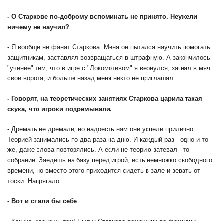
- О Старкове по-доброму вспоминать не принято. Неужели
ничему не научил?
- Я вообще не фанат Старкова. Меня он пытался научить помогать
защитникам, заставлял возвращаться в штрафную. А закончилось
"учение" тем, что в игре с "Локомотивом" я вернулся, загнал в мяч
свои ворота, и больше назад меня никто не приглашал.
- Говорят, на теоретических занятиях Старкова царила такая
скука, что игроки подремывали.
- Дремать не дремали, но надоесть нам они успели прилично.
Теорией занимались по два раза на дню. И каждый раз - одно и то
же, даже слова повторялись. А если не теорию затевал - то
собрание. Заедешь на базу перед игрой, есть немножко свободного
времени, но вместо этого приходится сидеть в зале и зевать от
тоски. Напрягало.
- Вот и спали бы себе
.