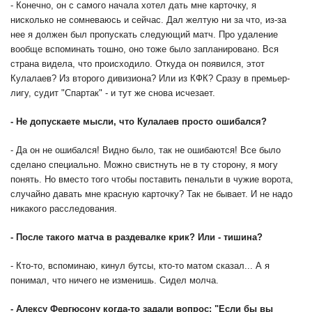
- Конечно, он с самого начала хотел дать мне карточку, я
нисколько не сомневаюсь и сейчас. Дал желтую ни за что, из-за
нее я должен был пропускать следующий матч. Про удаление
вообще вспоминать тошно, оно тоже было запланировано. Вся
страна видела, что происходило. Откуда он появился, этот
Кулалаев? Из второго дивизиона? Или из КФК? Сразу в премьер-
лигу, судит "Спартак" - и тут же снова исчезает.
- Не допускаете мысли, что Кулалаев просто ошибался?
- Да он не ошибался! Видно было, так не ошибаются! Все было
сделано специально. Можно свистнуть не в ту сторону, я могу
понять. Но вместо того чтобы поставить пенальти в чужие ворота,
случайно давать мне красную карточку? Так не бывает. И не надо
никакого расследования.
- После такого матча в раздевалке крик? Или - тишина?
- Кто-то, вспоминаю, кинул бутсы, кто-то матом сказал... А я
понимал, что ничего не изменишь. Сидел молча.
- Алексу Фергюсону когда-то задали вопрос: "Если бы вы