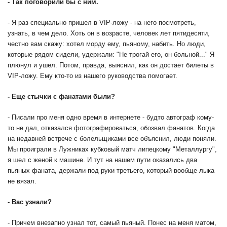
- Так поговорили бы с ним.
- Я раз специально пришел в VIP-ложу - на него посмотреть,
узнать, в чем дело. Хоть он в возрасте, человек лет пятидесяти,
честно вам скажу: хотел морду ему, пьяному, набить. Но люди,
которые рядом сидели, удержали: "Не трогай его, он больной..." Я
плюнул и ушел. Потом, правда, выяснил, как он достает билеты в
VIP-ложу. Ему кто-то из нашего руководства помогает.
- Еще стычки с фанатами были?
- Писали про меня одно время в интернете - будто автограф кому-
то не дал, отказался фотографироваться, обозвал фанатов. Когда
на недавней встрече с болельщиками все объяснил, люди поняли.
Мы проиграли в Лужниках кубковый матч липецкому "Металлургу",
я шел с женой к машине. И тут на нашем пути оказались два
пьяных фаната, держали под руки третьего, который вообще лыка
не вязал.
- Вас узнали?
- Причем внезапно узнал тот, самый пьяный. Понес на меня матом,