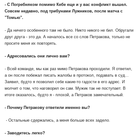
- С Погребняком помимо Кебе еще и у вас конфликт вышел.
Совсем недавно, под трибунами Лужников, после матча с
"Томью".
- Да ничего особенного там не было. Никто никого не бил. Обругали
друг друга - это да. А началось все со слов Петракова, только не
просите меня их повторять.
- Адресовались они лично вам?
- Всей команде, мы как раз мимо Петракова проходили. Я ответил,
а он после побежал писать жалобы в протокол, подавать в суд...
Заявил, будто я позволил себе какие-то гадости в его адрес. И
молчит о том, что наговорил он сам. Мужик так не поступает. В
итоге оказалось, будто я - плохой, а Петраков замечательный.
- Почему Петракову ответили именно вы?
- Остальные сдержались, а меня больше всех задело.
- Заводитесь легко?