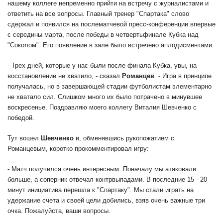
нашему коллеге непременно прийти на встречу с журналистами и
ответить на все вопросы. Главный тренер "Спартака" слово
сдержал и появился на послематчевой пресс-конференции впервые
с середины марта, после победы в четвертьфинале Кубка над
"Соколом". Его появление в зале было встречено аплодисментами.
- Трех дней, которые у нас были после финала Кубка, увы, на
восстановление не хватило, - сказал
Романцев
. - Игра в принципе
получалась, но в завершающей стадии футболистам элементарно
не хватало сил. Слишком много их было потрачено в минувшее
воскресенье. Поздравляю моего коллегу Виталия Шевченко с
победой.
Тут вошел
Шевченко
и, обменявшись рукопожатием с
Романцевым, коротко прокомментировал игру:
- Матч получился очень интересным. Поначалу мы атаковали
больше, а соперник отвечал контрвыпадами. В последние 15 - 20
минут инициатива перешла к "Спартаку". Мы стали играть на
удержание счета и своей цели добились, взяв очень важные три
очка. Пожалуйста, ваши вопросы.