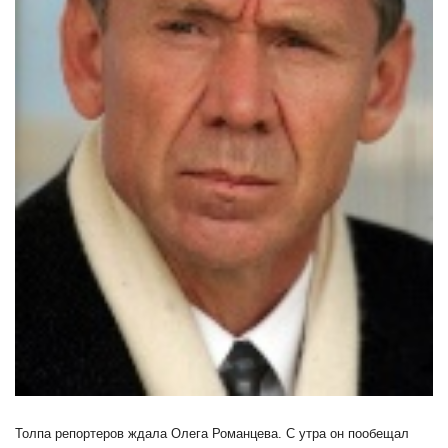
Толпа репортеров ждала Олега Романцева. С утра он пообещал