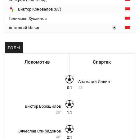
Виктор Коновалов (65')
Галимзян Хусаинов
Анатолий Ильин
ГОЛЫ
Локомотив
Спартак
Анатолий Ильин
13'
0:1
Виктор Ворошилов
28'
1:1
Вячеслав Спиридонов
46'
2:1