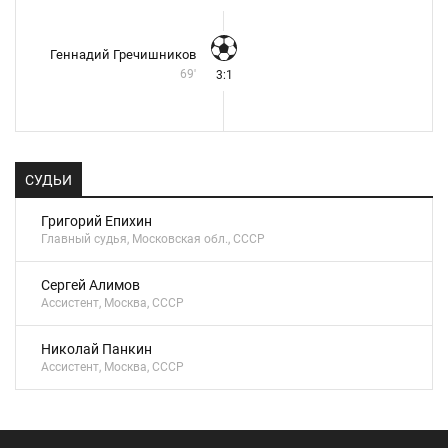
Геннадий Гречишников
69'
3:1
СУДЬИ
Григорий Епихин
Главный судья, Московская обл., СССР
Сергей Алимов
Ассистент, Москва, СССР
Николай Панкин
Ассистент, Москва, СССР