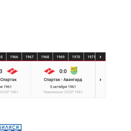
65
1966
1967
1968
1969
1970
1971
1972
1973
3
0:0
2:2
 Спартак
Спартак - Авангард
СКА - Сп
ря 1961
5 октября 1961
8 октябр
 СССР
1961
Чемпионат СССР
1961
Кубок СС