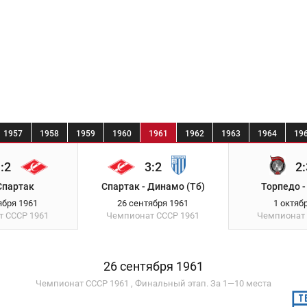
1957
1958
1959
1960
1961
1962
1963
1964
19
:2
3:2
2:
Спартак
Спартак - Динамо (Тб)
Торпедо -
ября 1961
26 сентября 1961
1 октяб
т СССР
1961
Чемпионат СССР
1961
Чемпионат
26 сентября 1961
Чемпионат СССР 1961 , Финальный этап. За 1—10 места