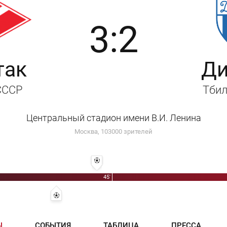
3:2
так
Д
 СССР
Тбил
Центральный стадион имени В.И. Ленина
Москва, 103000 зрителей
43' 2:2 - Галимзян Хусаинов
45'
' 1:1 - Заур Калоев
36' 1:2 - Тенгиз Мелашвили
Ы
СОБЫТИЯ
ТАБЛИЦА
ПРЕССА