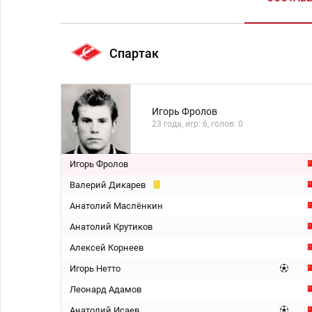
Спартак
Игорь Фролов
23 года, игр: 6, голов: 0
Игорь Фролов
Валерий Дикарев
Анатолий Маслёнкин
Анатолий Крутиков
Алексей Корнеев
Игорь Нетто
Леонард Адамов
Анатолий Исаев