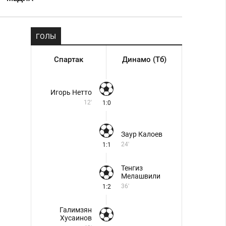
ГОЛЫ
Спартак
Динамо (Тб)
Игорь Нетто
12'
1:0
Заур Калоев
24'
1:1
Тенгиз
Мелашвили
36'
1:2
Галимзян
Хусаинов