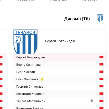
Динамо (Тб)
Сергей Котрикадзе
Сергей Котрикадзе
Борис Сичинава
Гиви Чохели
Гиви Хочолава
Георгий Сичинава
Автандил Хеладзе
Тенгиз Мелашвили
Владимир Баркая