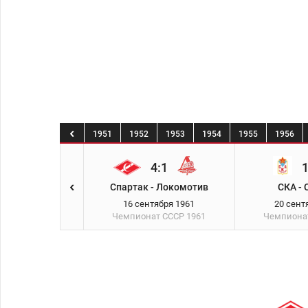
8
1949
1950
1951
1952
1953
1954
1955
1956
0:1
4:1
1
д - Спартак
Спартак - Локомотив
СКА - 
тября 1961
16 сентября 1961
20 сент
ат СССР
1961
Чемпионат СССР
1961
Чемпиона