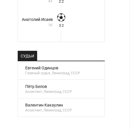
43'
2:2
Анатолий Исаев
76'
3:2
СУДЬИ
Евгений Одинцов
Главный судья, Ленинград, СССР
Пётр Белов
Ассистент, Ленинград, СССР
Валентин Какаулин
Ассистент, Ленинград, СССР