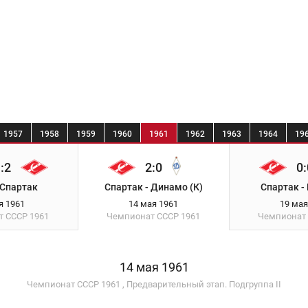
1957
1958
1959
1960
1961
1962
1963
1964
19
:2
2:0
0:
 Спартак
Спартак - Динамо (К)
Спартак -
я 1961
14 мая 1961
19 мая
т СССР
1961
Чемпионат СССР
1961
Чемпионат
14 мая 1961
Чемпионат СССР 1961 , Предварительный этап. Подгруппа II