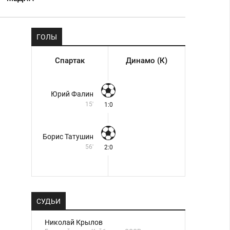
ГОЛЫ
Спартак
Динамо (К)
Юрий Фалин
15'
1:0
Борис Татушин
56'
2:0
СУДЬИ
Николай Крылов