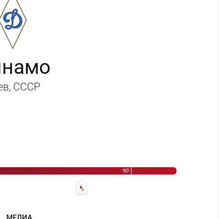
инамо
ев
, СССР
шин
90'
80' Николай Кольцов - Владимир Ерохин
МЕДИА