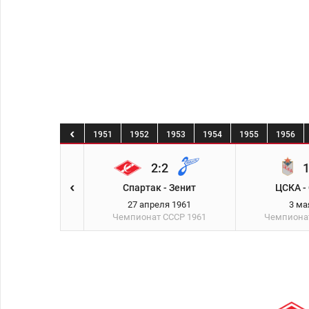
8
1949
1950
1951
1952
1953
1954
1955
1956
1:5
2:2
1
 - Спартак
Спартак - Зенит
ЦСКА -
реля 1961
27 апреля 1961
3 ма
ат СССР
1961
Чемпионат СССР
1961
Чемпиона