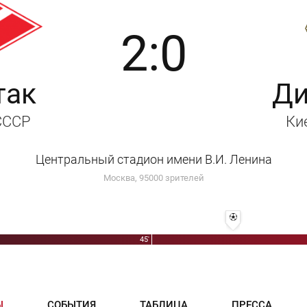
2:0
так
Д
 СССР
Ки
Центральный стадион имени В.И. Ленина
Москва, 95000 зрителей
56' 2:0 - Борис Тату
45'
Ы
СОБЫТИЯ
ТАБЛИЦА
ПРЕССА