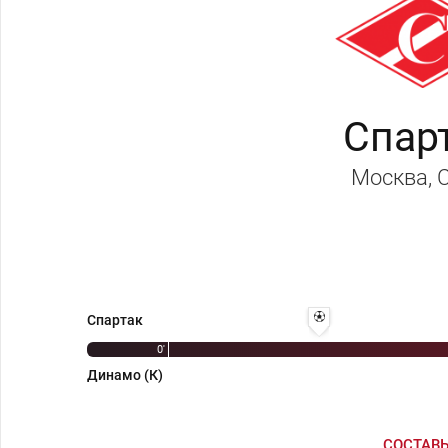
Спар
Москва
,
15' 1:0 - Юрий Фалин
Спартак
0'
Динамо (К)
СОСТАВ