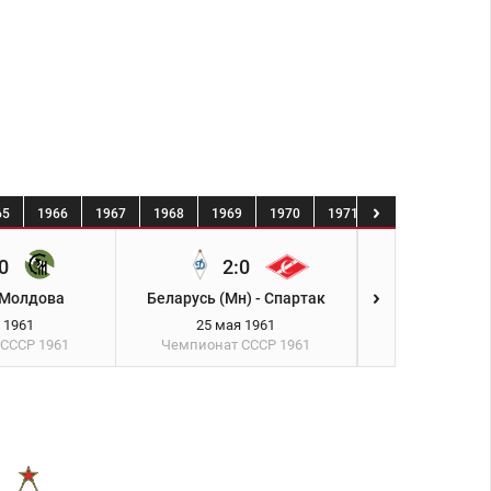
65
1966
1967
1968
1969
1970
1971
1972
1973
0
2:0
3:1
 Молдова
Беларусь (Мн) - Спартак
Спартак - Д
 1961
25 мая 1961
30 мая 
 СССР
1961
Чемпионат СССР
1961
Чемпионат 