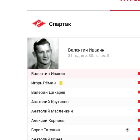
Спартак
Валентин Ивакин
31 год, игр: 88, голов: 0
Валентин Ивакин
Игорь Рёмин
Валерий Дикарев
Анатолий Крутиков
Анатолий Маслёнкин
Алексей Корнеев
Борис Татушин
Анатолий Исаев