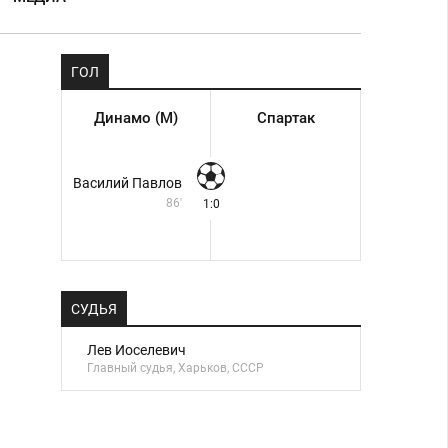
ГОЛ
Динамо (М)
Спартак
Василий Павлов
86'
1:0
СУДЬЯ
Лев Иоселевич
Главный судья, Харьков, СССР