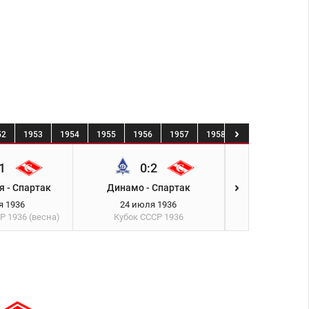
52
1953
1954
1955
1956
1957
1958
1959
1960
1
0:2
4:0
я - Спартак
Динамо - Спартак
Спартак - 
я 1936
24 июля 1936
4 августа
СР
1936 (весна)
Кубок СССР
1936
Кубок СС