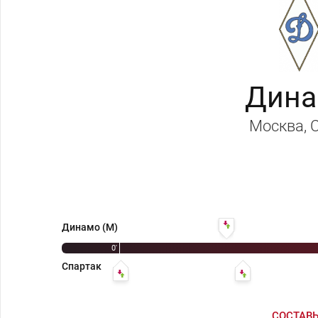
Дина
Москва
,
15' Михаил Якушин - Па
Динамо (М)
0'
Спартак
Андрей Старостин - Николай Глазов
17' Гавриил Путили
СОСТАВ