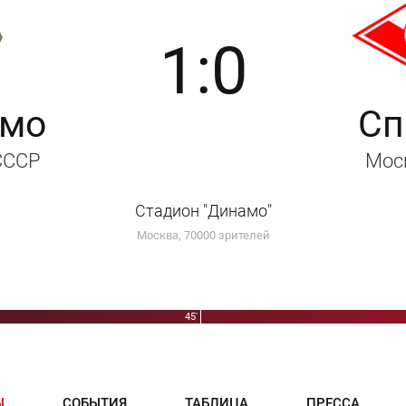
1:0
мо
Сп
 СССР
Мос
Стадион "Динамо"
Москва, 70000 зрителей
вел Коротков
45'
н - Матвей Зайцев
Ы
СОБЫТИЯ
ТАБЛИЦА
ПРЕССА