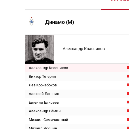
Динамо (М)
Александр Квасников
Александр Квасников
Виктор Тетерин
Лев Корчебоков
Алексей Лапшин
Евгений Елисеев
Александр Рёмин
Михаил Семичастный
Михаил Якушин