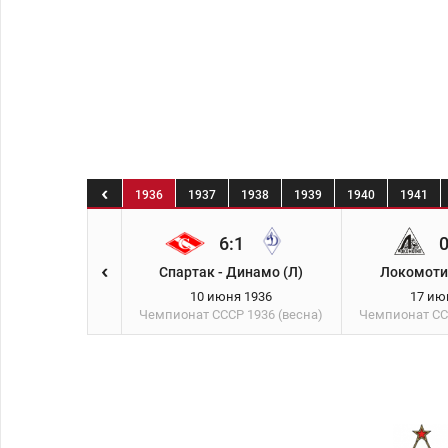
1936
1937
1938
1939
1940
1941
1:3
6:1
0
К) - Спартак
Спартак - Динамо (Л)
Локомотив
юня 1936
10 июня 1936
17 ию
СССР
1936 (весна)
Чемпионат СССР
1936 (весна)
Чемпионат С