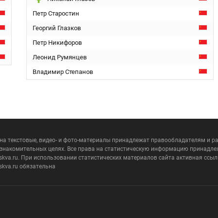
Петр Старостин
Георгий Глазков
Петр Никифоров
Леонид Румянцев
Владимир Степанов
 на текстовые, видео- и фото-материалы принадлежат правообладателям и 
ознакомительных целях. Все права на статистическую информацию принадле
skva.ru. При использовании статистических материалов сайта активная ссыл
skva.ru обязательна