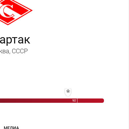
артак
ква
, СССР
86' 1:0 - Василий Павлов
90'
МЕДИА