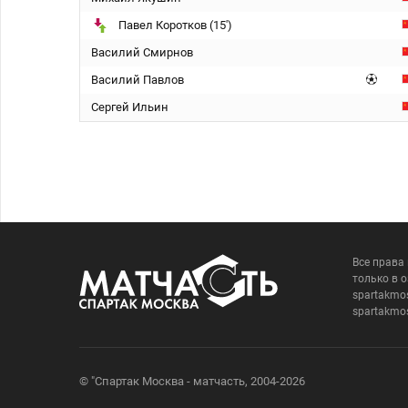
Павел Коротков (15')
Василий Смирнов
Василий Павлов
Сергей Ильин
Все права
только в 
spartakmo
spartakmo
© "Спартак Москва - матчасть, 2004-2026