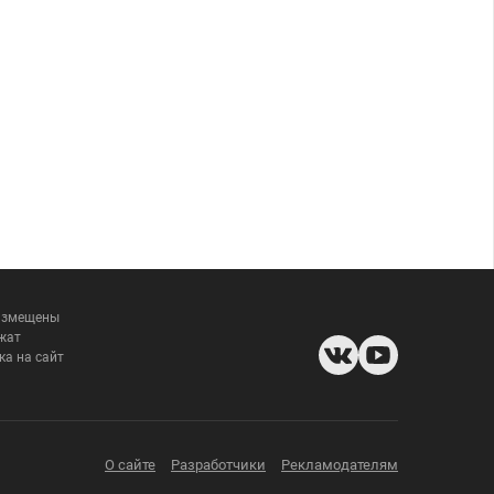
размещены
жат
ка на сайт
О сайте
Разработчики
Рекламодателям