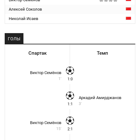
Алексей Соколов
Николай Исаев
ГОЛЫ
Спартак
Темп
Виктор Семёнов
1'
1:0
Аркадий Амирджанов
3'
1:1
Виктор Семёнов
15'
2:1