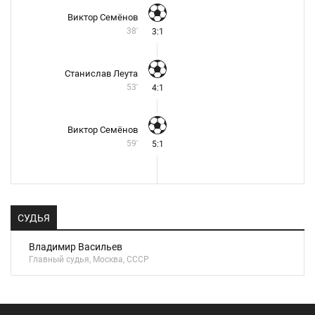
Виктор Семёнов
38'
3:1
Станислав Леута
53'
4:1
Виктор Семёнов
59'
5:1
СУДЬЯ
Владимир Васильев
Главный судья, Москва, СССР