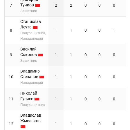
Тучков
7
2
2
0
0
0
Защитник
Станислав
Леута
8
1
1
0
0
1
Полузащитник,
Нападающий
Василий
Соколов
9
1
1
0
0
0
Защитник
Владимир
Степанов
10
1
1
0
0
0
Нападающий
Николай
Гуляев
11
1
1
0
0
0
Полузащитник
Владислав
Жмельков
12
1
1
0
0
0