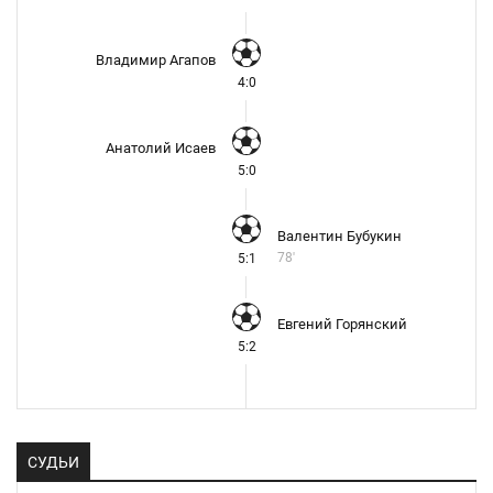
Владимир Агапов
4:0
Анатолий Исаев
5:0
Валентин Бубукин
78'
5:1
Евгений Горянский
5:2
СУДЬИ