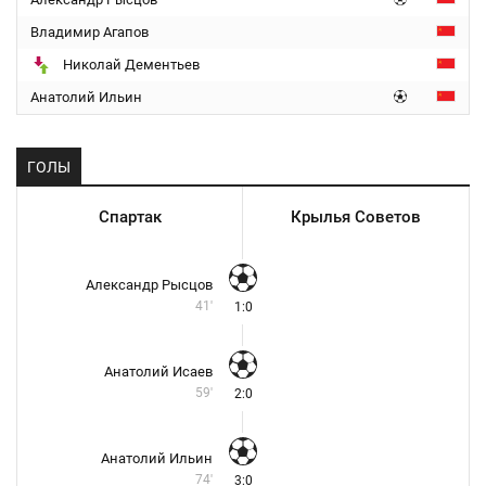
Владимир Агапов
Николай Дементьев
Анатолий Ильин
ГОЛЫ
Спартак
Крылья Советов
Александр Рысцов
41'
1:0
Анатолий Исаев
59'
2:0
Анатолий Ильин
74'
3:0