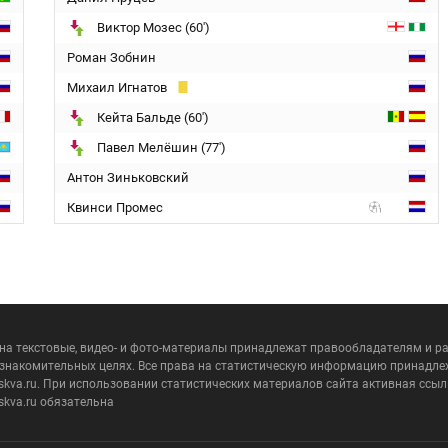
Виктор Мозес (60')
Роман Зобнин
Михаил Игнатов
Кейта Бальде (60')
Павел Мелёшин (77')
Антон Зиньковский
Квинси Промес
 на текстовые, видео- и фото-материалы принадлежат правообладателям и 
ознакомительных целях. Все права на статистическую информацию принадле
skva.ru. При использовании статистических материалов сайта активная ссыл
skva.ru обязательна