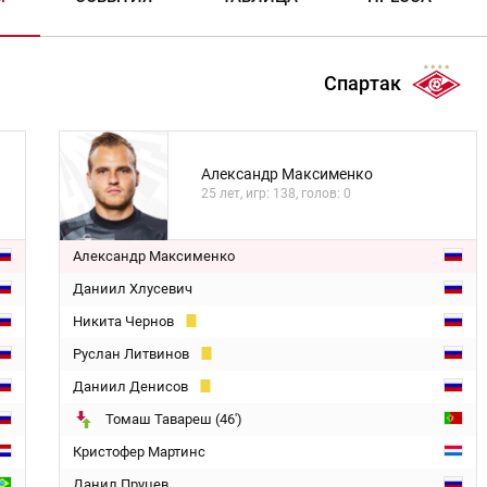
Спартак
Александр Максименко
25 лет, игр: 138, голов: 0
Александр Максименко
Даниил Хлусевич
Никита Чернов
Руслан Литвинов
Даниил Денисов
Томаш Тавареш (46')
Кристофер Мартинс
Данил Пруцев