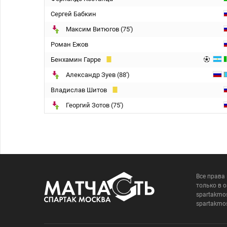
Сергей Бабкин
Максим Витюгов (75')
Роман Ежов
Бенхамин Гарре
Александр Зуев (88')
Владислав Шитов
Георгий Зотов (75')
Все права
только в 
spartakmo
spartakmo