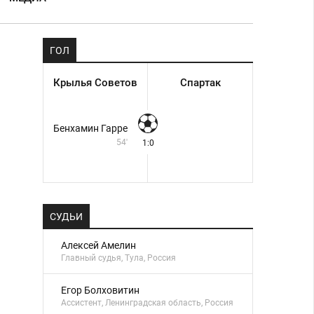
ГОЛ
Крылья Советов
Спартак
Бенхамин Гарре
54'
1:0
СУДЬИ
Алексей Амелин
Главный судья, Тула, Россия
Егор Болховитин
Ассистент, Ленинградская область, Россия