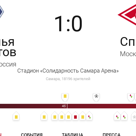
1:0
ья
Сп
тов
Моск
Россия
Стадион «Солидарность Самара Арена»
Самара, 18196 зрителей
45' Владислав Шитов
54' 1:0 - Бенхамин Гарре
45'
31' Михаил Игнатов
39' Даниил Денисов
42' Руслан Литвинов
43' Морено Валье
43' Георгий Джикия
43' Георгий Джикия
45' Никита Чернов
46' Даниил Денисов - Томаш
60' Данил
60' М
Ы
СОБЫТИЯ
ТАБЛИЦА
ПРЕССА