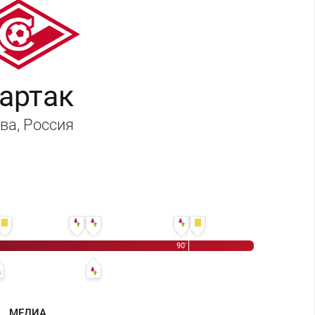
артак
ва
, Россия
64' Юрий Горшков - Дмитрий Цыпченко
64' Бенхамин Гарре
75' Сергей Бабкин - Максим Витюгов
75' Владислав Шитов - Георгий Зотов
88' Бенхамин Гарре - Александр Зуев
90' Евгений Фролов
90'
 Тавареш
 Пруцев - Виктор Мозес
ихаил Игнатов - Кейта Бальде
65' Квинси Промес
77' Кейта Бальде - Павел Мелёшин
МЕДИА