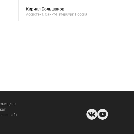
Кирилл Большаков
Ассистент, Санкт-Петербург, Россия
размещены
жат
ка на сайт