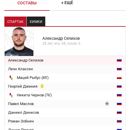
+ ЕЩЁ
СОСТАВЫ
СПАРТАК
ХИМКИ
Александр Селихов
28 лет, игр: 68, голов: 0
Александр Селихов
Леон Классен
Мацей Рыбус (85')
Георгий Джикия
Никита Чернов (76')
Павел Маслов
Даниил Денисов
Роман Зобнин
Данил Пруцев