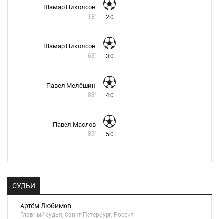
Шамар Николсон
18'
2:0
Шамар Николсон
63'
3:0
Павел Мелёшин
83'
4:0
Павел Маслов
89'
5:0
СУДЬИ
Артём Любимов
Главный судья, Санкт-Петербург, Россия