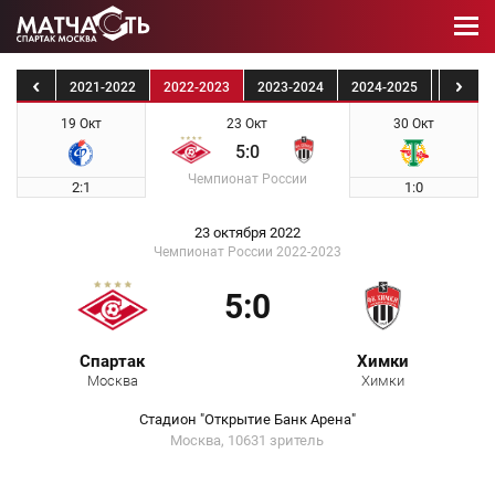
0-2021
2021-2022
2022-2023
2023-2024
2024-2025
2025-2
19 Окт
23 Окт
30 Окт
5:0
Чемпионат России
2:1
1:0
23 октября 2022
Чемпионат России 2022-2023
5:0
Спартак
Химки
Москва
Химки
Стадион "Открытие Банк Арена"
Москва, 10631 зритель