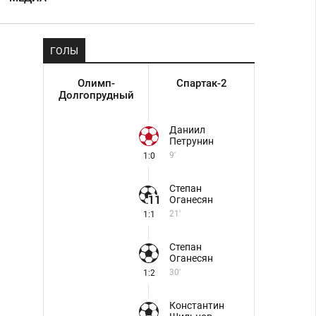
ГОЛЫ
Олимп-
Спартак-2
Долгопрудный
Даниил
Петрунин
9'
1:0
Степан
Оганесян
21'
1:1
Степан
Оганесян
30'
1:2
Константин