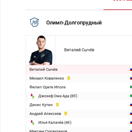
Олимп-Долгопрудный
Виталий Сычёв
Виталий Сычёв
Михаил Коваленко
Филип Орите Иполе
Джозеф Ома Ада (85')
Денис Кутин
Андрей Алексеев
Илья Калачёв (46')
Максим Сухомлинов