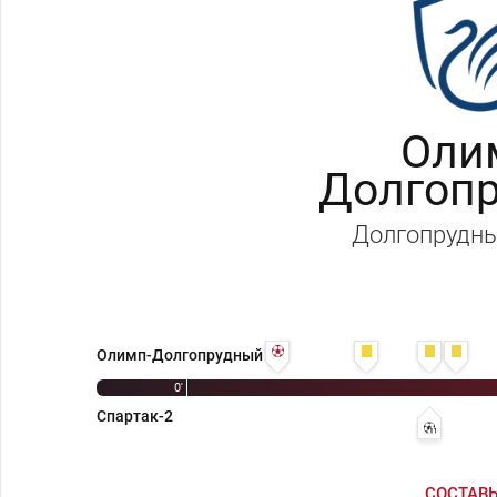
Оли
Долгоп
Долгопрудн
9' 1:0 - Даниил Петрунин
16' Михаил Коваленк
21' Андре
23' 
Олимп-Долгопрудный
0'
Спартак-2
21' 1:1 - 
СОСТАВ