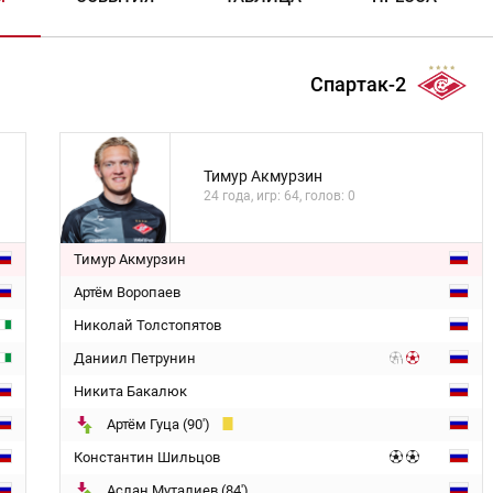
Спартак-2
Тимур Акмурзин
24 года, игр: 64, голов: 0
Тимур Акмурзин
Артём Воропаев
Николай Толстопятов
Даниил Петрунин
Никита Бакалюк
Артём Гуца (90')
Константин Шильцов
Аслан Муталиев (84')