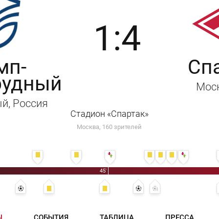
1:4
мп-
Сп
рудный
Мос
ый
, Россия
Стадион «Спартак»
Москва, 160 зрителей
о
й Алексеев
Илья Сафронов
33' Захар Тарасенко
40' Михаил Стрельник
46' Андрей Алексеев - Илья Калачёв
53' Михаил Стрельник
55' Дмитрий Пахомов
56' Денис Кутин
58' Захар Та
45'
Степан Оганесян
30' 1:2 - Степан Оганесян
35' Фаниль Сунгатулин
45' Дмитрий Маркитесов
51' 1:3 - Константин Шильцов
54' Даниил Петрунин
Ы
СОБЫТИЯ
ТАБЛИЦА
ПРЕССА