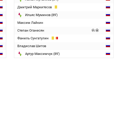
Дмитрий Маркитесов
Ильяс Муминов (89')
Максим Лайкин
Степан Оганесян
Фаниль Сунгатулин
Владислав Шитов
Артур Максимчук (89')