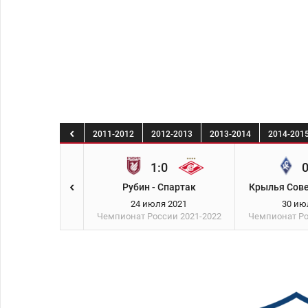
8
2009
2010
2011-2012
2012-2013
2013-2014
2014-201
1:0
0
Рубин - Спартак
Крылья Сове
24 июля 2021
30 ию
Чемпионат России
2021-2022
Чемпионат Р