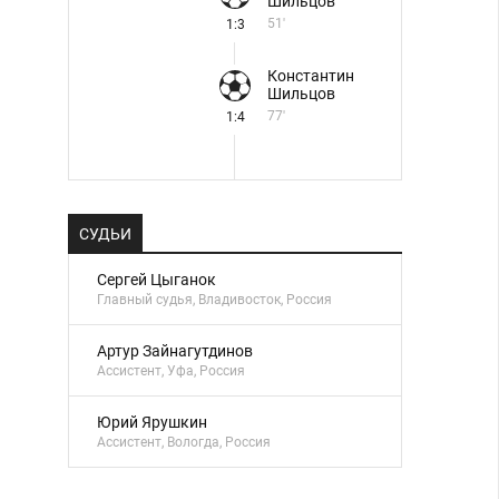
Шильцов
51'
1:3
Константин
Шильцов
77'
1:4
СУДЬИ
Сергей Цыганок
Главный судья, Владивосток, Россия
Артур Зайнагутдинов
Ассистент, Уфа, Россия
Юрий Ярушкин
Ассистент, Вологда, Россия