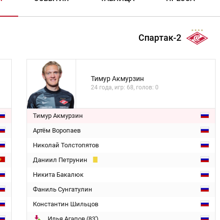
Спартак-2
Тимур Акмурзин
24 года, игр: 68, голов: 0
Тимур Акмурзин
Артём Воропаев
Николай Толстопятов
Даниил Петрунин
Никита Бакалюк
Фаниль Сунгатулин
Константин Шильцов
Илья Агапов (83')