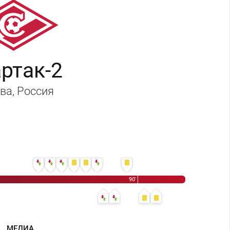
ртак-2
ва
, Россия
ртём Абрамов
72' Илья Кубышкин - Никита Кирсанов
72' Павел Кудряшов - Константин Корж
72' Артём Галаджан - Владислав Фещенко
72' Артём Галаджан
72' Илья Кубышкин
80' Никита Коробов - Даниил Горовых
87' Сергей Зуйков
90'
83' Константин Шильцов - Илья Агапов
83' Виталий Шитов - Николоз Кутателадзе
90' Николоз Кутателадзе
90' Даниил Петрунин
МЕДИА