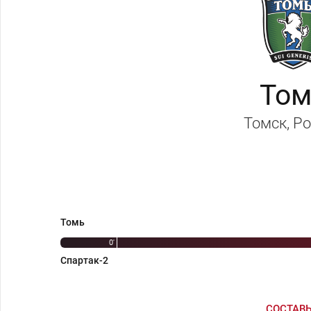
Том
Томск
, Р
Томь
0'
Спартак-2
СОСТАВ