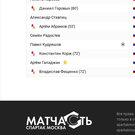
Даниил Горовых (80')
Александр Ставпец
Артём Абрамов (53')
Семён Радостев
Павел Кудряшов
Константин Корж (72')
Артём Галаджан
Владислав Фещенко (72')
Все права
только в 
spartakmo
spartakmo