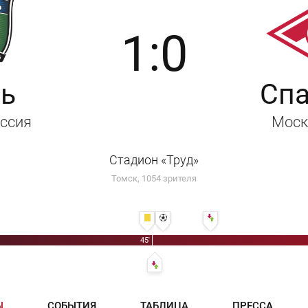
1:0
ь
Спа
оссия
Моск
Стадион «Труд»
Томск, 1054 зрителя
45' Сергей Обивалин
46' 1:0 - Павел Кудряшов
53' Александр Ставпец - А
45'
46' Артур Максимчук - Ильяс Муминов
Ы
СОБЫТИЯ
ТАБЛИЦА
ПРЕССА