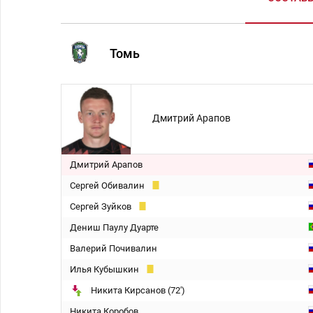
Томь
Дмитрий Арапов
Дмитрий Арапов
Сергей Обивалин
Сергей Зуйков
Дениш Паулу Дуарте
Валерий Почивалин
Илья Кубышкин
Никита Кирсанов (72')
Никита Коробов