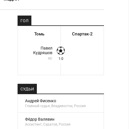
ГОЛ
Томь
Спартак-2
Павел
Кудряшов
46'
1:0
СУДЬИ
Андрей Фисенко
Главный судья, Владивосток, Россия
Фёдор Валявин
Ассистент, Саратов, Россия