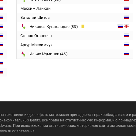
Максим Лайкин
Виталий Шитов
Николоз Кутателадзе (83')
Степан Оганесян
Артур Максимчук
Ильяс Муминов (46')
 на текстовые, видео- и фото-материалы принадлежат правообладателям и 
ознакомительных целях. Все права на статистическую информацию принадле
skva.ru. При использовании статистических материалов сайта активная ссыл
skva.ru обязательна