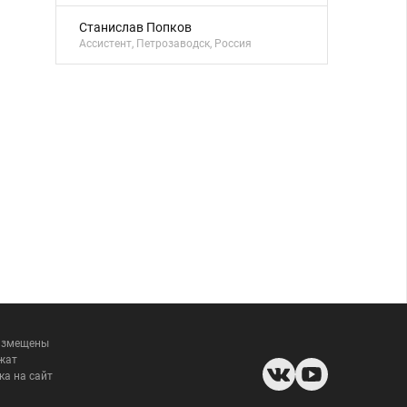
Станислав Попков
Ассистент, Петрозаводск, Россия
размещены
жат
ка на сайт