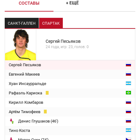
+ ЕЩЁ
СОСТАВЫ
САНКТ-ГАЛЛЕН
СПАРТАК
Сергей Песьяков
24 года, игр: 23, голов: 0
Сергей Песьяков
Евгений Макеев
Хуан Инсаурральде
Рафаэль Кариока
Кирилл Комбаров
Артём Тимофеев
Денис Глушаков (46')
Тино Коста
Марек Сухи (74')