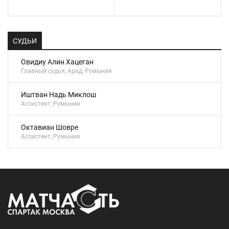
СУДЬИ
Овидиу Алин Хацеган
Главный судья, Арад, Румыния
Иштван Надь Миклош
Ассистент, Румыния
Октавиан Шовре
Ассистент, Румыния