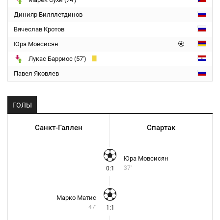
Динияр Билялетдинов
Вячеслав Кротов
Юра Мовсисян
Лукас Барриос (57')
Павел Яковлев
ГОЛЫ
Санкт-Галлен
Спартак
Юра Мовсисян
37'
0:1
Марко Матис
47'
1:1