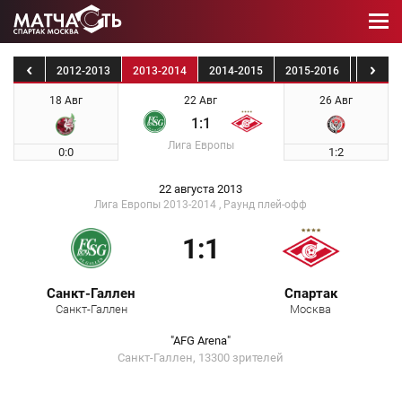
1-2012
2012-2013
2013-2014
2014-2015
2015-2016
2016-2
18 Авг
22 Авг
26 Авг
1:1
Лига Европы
0:0
1:2
22 августа 2013
Лига Европы 2013-2014 , Раунд плей-офф
1:1
Санкт-Галлен
Спартак
Санкт-Галлен
Москва
"AFG Arena"
Санкт-Галлен, 13300 зрителей