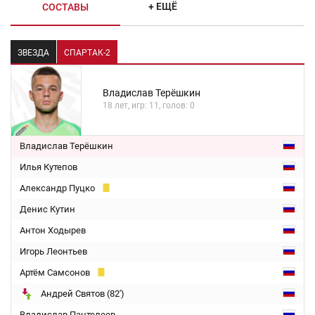
+ ЕЩЁ
СОСТАВЫ
ЗВЕЗДА
СПАРТАК-2
Владислав Терёшкин
18 лет, игр: 11, голов: 0
Владислав Терёшкин
Илья Кутепов
Александр Пуцко
Денис Кутин
Антон Ходырев
Игорь Леонтьев
Артём Самсонов
Андрей Святов (82')
Владислав Пантелеев