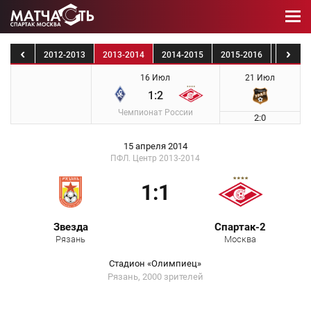
1-2012
2012-2013
2013-2014
2014-2015
2015-2016
2016-2
16 Июл
21 Июл
1:2
Чемпионат России
2:0
15 апреля 2014
ПФЛ. Центр 2013-2014
1:1
Звезда
Спартак-2
Рязань
Москва
Стадион «Олимпиец»
Рязань, 2000 зрителей