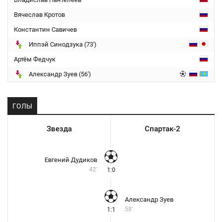
Вячеслав Кротов
Константин Савичев
Иппэй Синодзука (73')
Артём Федчук
Александр Зуев (56')
ГОЛЫ
Звезда
Спартак-2
Евгений Дудиков
42'
1:0
Александр Зуев
58'
1:1