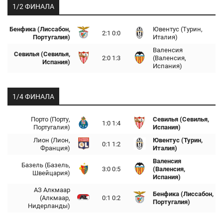
1/2 ФИНАЛА
Бенфика (Лиссабон,
Ювентус (Турин,
2:1 0:0
Португалия)
Италия)
Валенсия
Севилья (Севилья,
2:0 1:3
(Валенсия,
Испания)
Испания)
1/4 ФИНАЛА
Порто (Порту,
Севилья (Севилья,
1:0 1:4
Португалия)
Испания)
Лион (Лион,
Ювентус (Турин,
0:1 1:2
Франция)
Италия)
Валенсия
Базель (Базель,
3:0 0:5
(Валенсия,
Швейцария)
Испания)
АЗ Алкмаар
Бенфика (Лиссабон,
(Алкмаар,
0:1 0:2
Португалия)
Нидерланды)