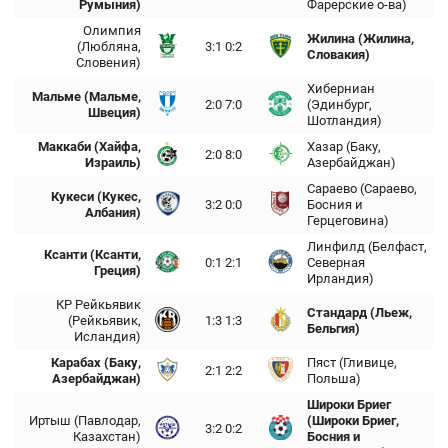
Румыния)
Фарерские о-ва)
Олимпия
Жилина (Жилина,
(Любляна,
3:1 0:2
Словакия)
Словения)
Хиберниан
Мальме (Мальме,
2:0 7:0
(Эдинбург,
Швеция)
Шотландия)
Маккаби (Хайфа,
Хазар (Баку,
2:0 8:0
Израиль)
Азербайджан)
Сараево (Сараево,
Кукеси (Кукес,
3:2 0:0
Босния и
Албания)
Герцеговина)
Линфилд (Белфаст,
Ксанти (Ксанти,
0:1 2:1
Северная
Греция)
Ирландия)
КР Рейкьявик
Стандард (Льеж,
(Рейкьявик,
1:3 1:3
Бельгия)
Исландия)
Карабах (Баку,
Пяст (Гливице,
2:1 2:2
Азербайджан)
Польша)
Широки Бриег
Иртыш (Павлодар,
(Широки Бриег,
3:2 0:2
Казахстан)
Босния и