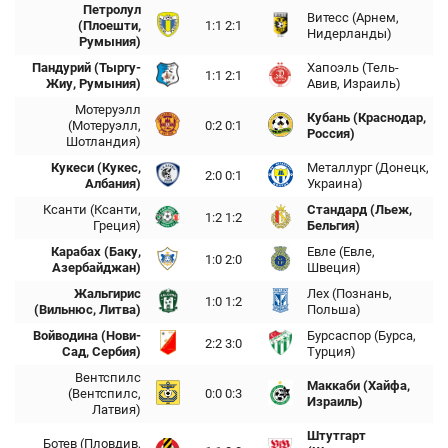
Петролул
Витесс (Арнем,
(Плоешти,
1:1 2:1
Нидерланды)
Румыния)
Пандурий (Тыргу-
Хапоэль (Тель-
1:1 2:1
Жиу, Румыния)
Авив, Израиль)
Мотеруэлл
Кубань (Краснодар,
(Мотеруэлл,
0:2 0:1
Россия)
Шотландия)
Кукеси (Кукес,
Металлург (Донецк,
2:0 0:1
Албания)
Украина)
Ксанти (Ксанти,
Стандард (Льеж,
1:2 1:2
Греция)
Бельгия)
Карабах (Баку,
Евле (Евле,
1:0 2:0
Азербайджан)
Швеция)
Жальгирис
Лех (Познань,
1:0 1:2
(Вильнюс, Литва)
Польша)
Войводина (Нови-
Бурсаспор (Бурса,
2:2 3:0
Сад, Сербия)
Турция)
Вентспилс
Маккаби (Хайфа,
(Вентспилс,
0:0 0:3
Израиль)
Латвия)
Штутгарт
Ботев (Пловдив,