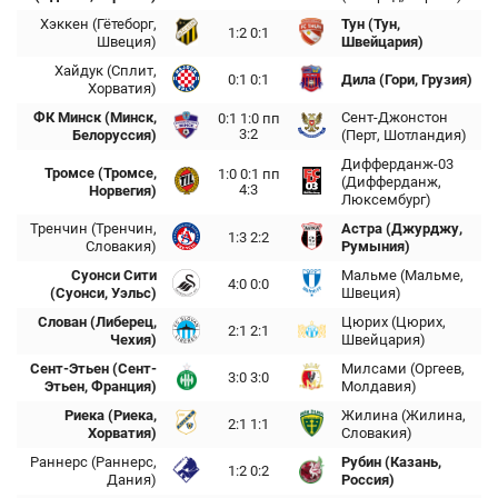
Хэккен (Гётеборг,
Тун (Тун,
1:2 0:1
Швеция)
Швейцария)
Хайдук (Сплит,
0:1 0:1
Дила (Гори, Грузия)
Хорватия)
ФК Минск (Минск,
Сент-Джонстон
0:1 1:0 пп
3:2
Белоруссия)
(Перт, Шотландия)
Дифферданж-03
Тромсе (Тромсе,
1:0 0:1 пп
(Дифферданж,
4:3
Норвегия)
Люксембург)
Тренчин (Тренчин,
Астра (Джурджу,
1:3 2:2
Словакия)
Румыния)
Суонси Сити
Мальме (Мальме,
4:0 0:0
(Суонси, Уэльс)
Швеция)
Слован (Либерец,
Цюрих (Цюрих,
2:1 2:1
Чехия)
Швейцария)
Сент-Этьен (Сент-
Милсами (Оргеев,
3:0 3:0
Этьен, Франция)
Молдавия)
Риека (Риека,
Жилина (Жилина,
2:1 1:1
Хорватия)
Словакия)
Раннерс (Раннерс,
Рубин (Казань,
1:2 0:2
Дания)
Россия)