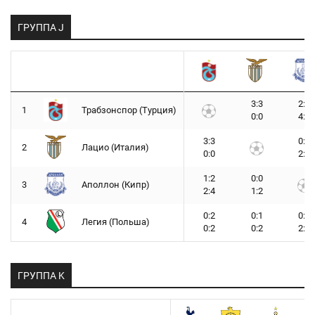
ГРУППА J
3:3
2:1
1
Трабзонспор (Турция)
0:0
4:2
3:3
0:0
2
Лацио (Италия)
0:0
2:1
1:2
0:0
3
Аполлон (Кипр)
2:4
1:2
0:2
0:1
0:1
4
Легия (Польша)
0:2
0:2
2:0
ГРУППА K