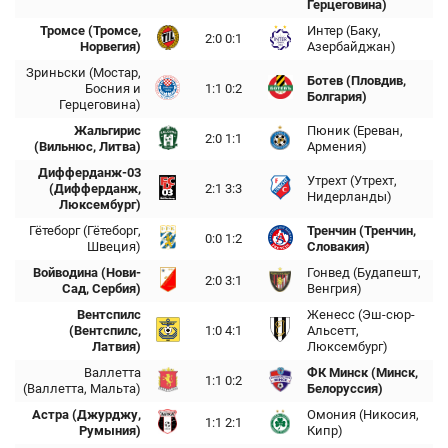
Герцеговина)
Тромсе (Тромсе,
Интер (Баку,
2:0 0:1
Норвегия)
Азербайджан)
Зриньски (Мостар,
Ботев (Пловдив,
Босния и
1:1 0:2
Болгария)
Герцеговина)
Жальгирис
Пюник (Ереван,
2:0 1:1
(Вильнюс, Литва)
Армения)
Дифферданж-03
Утрехт (Утрехт,
(Дифферданж,
2:1 3:3
Нидерланды)
Люксембург)
Гётеборг (Гётеборг,
Тренчин (Тренчин,
0:0 1:2
Швеция)
Словакия)
Войводина (Нови-
Гонвед (Будапешт,
2:0 3:1
Сад, Сербия)
Венгрия)
Вентспилс
Женесс (Эш-сюр-
(Вентспилс,
1:0 4:1
Альсетт,
Латвия)
Люксембург)
Валлетта
ФК Минск (Минск,
1:1 0:2
(Валлетта, Мальта)
Белоруссия)
Астра (Джурджу,
Омония (Никосия,
1:1 2:1
Румыния)
Кипр)