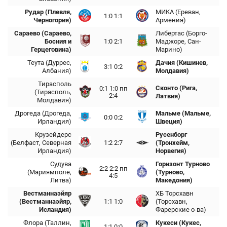
Рудар (Плевля,
МИКА (Ереван,
1:0 1:1
Черногория)
Армения)
Сараево (Сараево,
Либертас (Борго-
Босния и
1:0 2:1
Маджоре, Сан-
Герцеговина)
Марино)
Теута (Дуррес,
Дачия (Кишинев,
3:1 0:2
Албания)
Молдавия)
Тирасполь
Сконто (Рига,
0:1 1:0 пп
(Тирасполь,
2:4
Латвия)
Молдавия)
Дрогеда (Дрогеда,
Мальме (Мальме,
0:0 0:2
Ирландия)
Швеция)
Крузейдерс
Русенборг
(Белфаст, Северная
1:2 2:7
(Тронхейм,
Ирландия)
Норвегия)
Судува
Горизонт Турново
2:2 2:2 пп
(Мариямполе,
(Турново,
4:5
Литва)
Македония)
Вестманнаэйяр
ХБ Торсхавн
(Вестманнаэйяр,
1:1 1:0
(Торсхавн,
Исландия)
Фарерские о-ва)
Флора (Таллин,
Кукеси (Кукес,
1:1 0:0