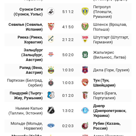
Петролул
Суонси Сити
5:1 1:2
(Плоешти,
(Суонси, Уэльс)
Румыния)
Севилья (Севилья,
Шленск (Вроцлав,
4:1 5:0
Испания)
Польша)
Риека (Риека,
Штутгарт (Штутгарт,
2:1 2:2
Хорватия)
Германия)
Зальцбург
Жальгирис
(Зальцбург,
5:0 2:0
(Вильнюс, Литва)
Австрия)
Рапид (Вена,
1:0 3:0
Дила (Гори, Грузия)
Австрия)
Партизан (Белград,
Тун (Тун,
1:0 0:3
Сербия)
Швейцария)
Пандурий (Тыргу-
Брага (Брага,
0:1 2:0
Жиу, Румыния)
Португалия)
Днепр
Нымме Калью
1:3 0:2
(Днепропетровск,
(Таллин, Эстония)
Украина)
Мольде (Мольде,
Рубин (Казань,
0:2 0:3
Норвегия)
Россия)