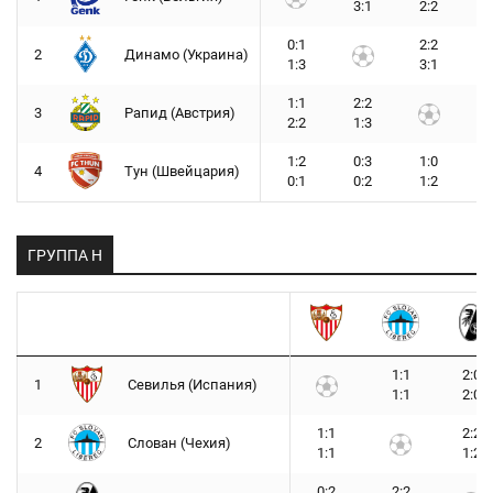
3:1
2:2
0:1
2:2
2
Динамо (Украина)
1:3
3:1
1:1
2:2
3
Рапид (Австрия)
2:2
1:3
1:2
0:3
1:0
4
Тун (Швейцария)
0:1
0:2
1:2
ГРУППА H
1:1
2:0
1
Севилья (Испания)
1:1
2:0
1:1
2:2
2
Слован (Чехия)
1:1
1:2
0:2
2:2