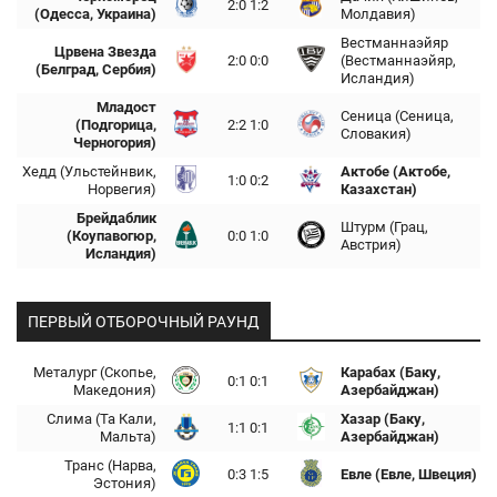
2:0 1:2
(Одесса, Украина)
Молдавия)
Вестманнаэйяр
Црвена Звезда
2:0 0:0
(Вестманнаэйяр,
(Белград, Сербия)
Исландия)
Младост
Сеница (Сеница,
(Подгорица,
2:2 1:0
Словакия)
Черногория)
Хедд (Ульстейнвик,
Актобе (Актобе,
1:0 0:2
Норвегия)
Казахстан)
Брейдаблик
Штурм (Грац,
(Коупавогюр,
0:0 1:0
Австрия)
Исландия)
ПЕРВЫЙ ОТБОРОЧНЫЙ РАУНД
Металург (Скопье,
Карабах (Баку,
0:1 0:1
Македония)
Азербайджан)
Слима (Та Кали,
Хазар (Баку,
1:1 0:1
Мальта)
Азербайджан)
Транс (Нарва,
0:3 1:5
Евле (Евле, Швеция)
Эстония)