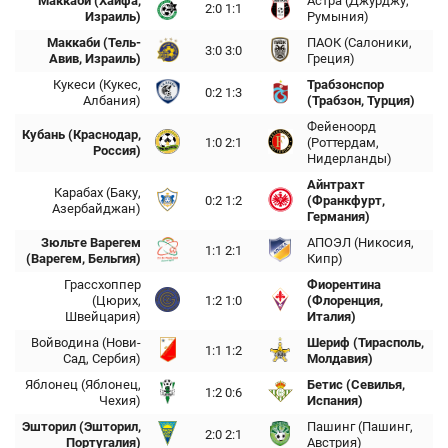
Маккаби (Хайфа,
Астра (Джурджу,
2:0 1:1
Израиль)
Румыния)
Маккаби (Тель-
ПАОК (Салоники,
3:0 3:0
Авив, Израиль)
Греция)
Кукеси (Кукес,
Трабзонспор
0:2 1:3
Албания)
(Трабзон, Турция)
Фейеноорд
Кубань (Краснодар,
1:0 2:1
(Роттердам,
Россия)
Нидерланды)
Айнтрахт
Карабах (Баку,
0:2 1:2
(Франкфурт,
Азербайджан)
Германия)
Зюльте Варегем
АПОЭЛ (Никосия,
1:1 2:1
(Варегем, Бельгия)
Кипр)
Грасcхоппер
Фиорентина
(Цюрих,
1:2 1:0
(Флоренция,
Швейцария)
Италия)
Войводина (Нови-
Шериф (Тирасполь,
1:1 1:2
Сад, Сербия)
Молдавия)
Яблонец (Яблонец,
Бетис (Севилья,
1:2 0:6
Чехия)
Испания)
Эшторил (Эшторил,
Пашинг (Пашинг,
2:0 2:1
Португалия)
Австрия)