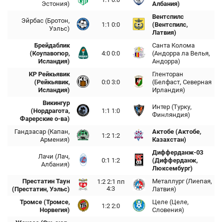
Эстония)
Албания)
Вентспилс
Эйрбас (Бротон,
1:1 0:0
(Вентспилс,
Уэльс)
Латвия)
Брейдаблик
Санта Колома
(Коупавогюр,
4:0 0:0
(Андорра ла Велья,
Исландия)
Андорра)
КР Рейкьявик
Гленторан
(Рейкьявик,
0:0 3:0
(Белфаст, Северная
Исландия)
Ирландия)
Викингур
Интер (Турку,
(Нордрагота,
1:1 1:0
Финляндия)
Фарерские о-ва)
Гандзасар (Капан,
Актобе (Актобе,
1:2 1:2
Армения)
Казахстан)
Дифферданж-03
Лачи (Лач,
0:1 1:2
(Дифферданж,
Албания)
Люксембург)
Престатин Таун
Металлург (Лиепая,
1:2 2:1 пп
4:3
(Престатин, Уэльс)
Латвия)
Тромсе (Тромсе,
Целе (Целе,
1:2 2:0
Норвегия)
Словения)