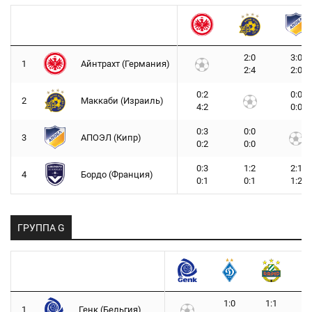
2:0
3:0
1
Айнтрахт (Германия)
2:4
2:0
0:2
0:0
2
Маккаби (Израиль)
4:2
0:0
0:3
0:0
3
АПОЭЛ (Кипр)
0:2
0:0
0:3
1:2
2:1
4
Бордо (Франция)
0:1
0:1
1:2
ГРУППА G
1:0
1:1
1
Генк (Бельгия)