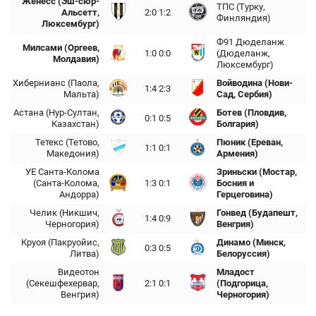
Женесс (Эш-сюр-
ТПС (Турку,
Альсетт,
2:0 1:2
Финляндия)
Люксембург)
Ф91 Дюделанж
Милсами (Оргеев,
1:0 0:0
(Дюделанж,
Молдавия)
Люксембург)
Хибернианс (Паола,
Войводина (Нови-
1:4 2:3
Мальта)
Сад, Сербия)
Астана (Нур-Султан,
Ботев (Пловдив,
0:1 0:5
Казахстан)
Болгария)
Тетекс (Тетово,
Пюник (Ереван,
1:1 0:1
Македония)
Армения)
УЕ Санта-Колома
Зриньски (Мостар,
(Санта-Колома,
1:3 0:1
Босния и
Андорра)
Герцеговина)
Челик (Никшич,
Гонвед (Будапешт,
1:4 0:9
Черногория)
Венгрия)
Круоя (Пакруойис,
Динамо (Минск,
0:3 0:5
Литва)
Белоруссия)
Видеотон
Младост
(Секешфехервар,
2:1 0:1
(Подгорица,
Венгрия)
Черногория)