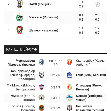
1:1
2
ПАОК (Греция)
2:2
0:1
2:3
3
Маккаби (Израиль)
0:2
0:0
1:1
1:2
4
Шахтер (Казахстан)
0:1
0:2
РАУНД ПЛЕЙ-ОФФ
Черноморец
Скендербеу (Корче,
1:0 0:1 пп
7:6
(Одесса, Украина)
Албания)
Хабнарфьордюр
(Хабнарфьордюр,
0:2 2:5
Генк (Генк, Бельгия)
Исландия)
ФК Минск (Минск,
Стандард (Льеж,
0:2 1:3
Белоруссия)
Бельгия)
Удинезе (Удине,
Слован (Либерец,
1:3 1:1
Италия)
Чехия)
Тромсе (Тромсе,
Бешикташ
2:1 0:2
Норвегия)
(Стамбул, Турция)