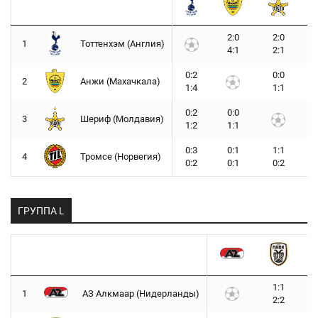
2:0
2:0
1
Тоттенхэм (Англия)
4:1
2:1
0:2
0:0
2
Анжи (Махачкала)
1:4
1:1
0:2
0:0
3
Шериф (Молдавия)
1:2
1:1
0:3
0:1
1:1
4
Тромсе (Норвегия)
0:2
0:1
0:2
ГРУППА L
1:1
1
АЗ Алкмаар (Нидерланды)
2:2