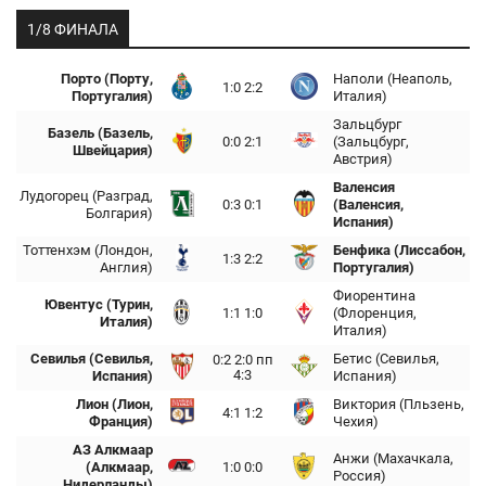
1/8 ФИНАЛА
Порто (Порту,
Наполи (Неаполь,
1:0 2:2
Португалия)
Италия)
Зальцбург
Базель (Базель,
0:0 2:1
(Зальцбург,
Швейцария)
Австрия)
Валенсия
Лудогорец (Разград,
0:3 0:1
(Валенсия,
Болгария)
Испания)
Тоттенхэм (Лондон,
Бенфика (Лиссабон,
1:3 2:2
Англия)
Португалия)
Фиорентина
Ювентус (Турин,
1:1 1:0
(Флоренция,
Италия)
Италия)
Севилья (Севилья,
Бетис (Севилья,
0:2 2:0 пп
4:3
Испания)
Испания)
Лион (Лион,
Виктория (Пльзень,
4:1 1:2
Франция)
Чехия)
АЗ Алкмаар
Анжи (Махачкала,
(Алкмаар,
1:0 0:0
Россия)
Нидерланды)