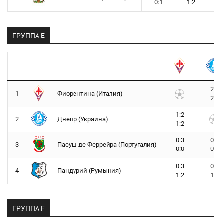
0:1
1:2
ГРУППА E
2:1
1
Фиорентина (Италия)
2:1
1:2
2
Днепр (Украина)
1:2
0:3
0:2
3
Пасуш де Феррейра (Португалия)
0:0
0:2
0:3
0:1
4
Пандурий (Румыния)
1:2
1:4
ГРУППА F