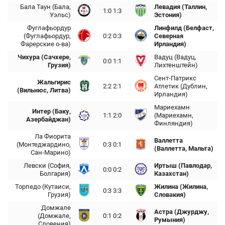
Бала Таун (Бала,
Левадия (Таллин,
1:0 1:3
Уэльс)
Эстония)
Фуглафьордур
Линфилд (Белфаст,
(Фуглафьордур,
0:2 0:3
Северная
Фарерские о-ва)
Ирландия)
Чихура (Сачхере,
Вадуц (Вадуц,
0:0 1:1
Грузия)
Лихтенштейн)
Сент-Патрикс
Жальгирис
2:2 2:1
Атлетик (Дублин,
(Вильнюс, Литва)
Ирландия)
Мариехамн
Интер (Баку,
1:1 2:0
(Мариехамн,
Азербайджан)
Финляндия)
Ла Фиорита
Валлетта
(Монтеджардино,
0:3 0:1
(Валлетта, Мальта)
Сан-Марино)
Левски (София,
Иртыш (Павлодар,
0:0 0:2
Болгария)
Казахстан)
Торпедо (Кутаиси,
Жилина (Жилина,
0:3 3:3
Грузия)
Словакия)
Домжале
Астра (Джурджу,
(Домжале,
0:1 0:2
Румыния)
Словения)