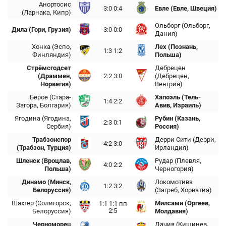
Анортосис
3:0 0:4
Евле (Евле, Швеция)
(Ларнака, Кипр)
Ольборг (Ольборг,
Дила (Гори, Грузия)
3:0 0:0
Дания)
Хонка (Эспо,
Лех (Познань,
1:3 1:2
Финляндия)
Польша)
Стрёмсгодсет
Дебрецен
(Драммен,
2:2 3:0
(Дебрецен,
Норвегия)
Венгрия)
Берое (Стара-
Хапоэль (Тель-
1:4 2:2
Загора, Болгария)
Авив, Израиль)
Ягодина (Ягодина,
Рубин (Казань,
2:3 0:1
Сербия)
Россия)
Трабзонспор
Дерри Сити (Дерри,
4:2 3:0
(Трабзон, Турция)
Ирландия)
Шленск (Вроцлав,
Рудар (Плевля,
4:0 2:2
Польша)
Черногория)
Динамо (Минск,
Локомотива
1:2 3:2
Белоруссия)
(Загреб, Хорватия)
Шахтер (Солигорск,
Милсами (Оргеев,
1:1 1:1 пп
2:5
Белоруссия)
Молдавия)
Черноморец
Дачия (Кишинев,