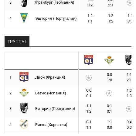
3
Фрайбург (Германия)
0:2
2:1
1:2
1:2
1:1
4
Эшторил (Португалия)
1:1
1:2
0:0
ГРУППА I
0:0
1:1
1
Лион (Франция)
1:0
2:1
0:0
1:0
2
Бетис (Испания)
0:1
1:0
1:1
0:1
3
Витория (Португалия)
1:2
0:1
0:1
1:1
0:4
4
Риека (Хорватия)
1:1
0:0
0:0