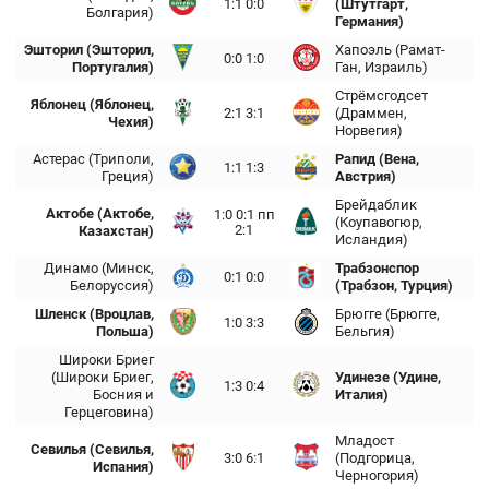
1:1 0:0
(Штутгарт,
Болгария)
Германия)
Эшторил (Эшторил,
Хапоэль (Рамат-
0:0 1:0
Португалия)
Ган, Израиль)
Стрёмсгодсет
Яблонец (Яблонец,
2:1 3:1
(Драммен,
Чехия)
Норвегия)
Астерас (Триполи,
Рапид (Вена,
1:1 1:3
Греция)
Австрия)
Брейдаблик
Актобе (Актобе,
1:0 0:1 пп
(Коупавогюр,
2:1
Казахстан)
Исландия)
Динамо (Минск,
Трабзонспор
0:1 0:0
Белоруссия)
(Трабзон, Турция)
Шленск (Вроцлав,
Брюгге (Брюгге,
1:0 3:3
Польша)
Бельгия)
Широки Бриег
(Широки Бриег,
Удинезе (Удине,
1:3 0:4
Босния и
Италия)
Герцеговина)
Младост
Севилья (Севилья,
3:0 6:1
(Подгорица,
Испания)
Черногория)