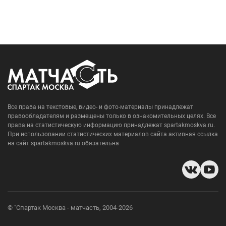
Все права на текстовые, видео- и фото-материалы принадлежат
правообладателям и размещены только в ознакомительных целях. Все
права на статистическую информацию принадлежат spartakmoskva.ru.
При использовании статистических материалов сайта активная ссылка
на сайт spartakmoskva.ru обязательна
© "Спартак Москва - матчасть, 2004-2026