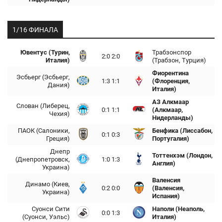
1/16 ФИНАЛА
Ювентус (Турин,
Трабзонспор
2:0 2:0
Италия)
(Трабзон, Турция)
Фиорентина
Эсбьерг (Эсбьерг,
1:3 1:1
(Флоренция,
Дания)
Италия)
АЗ Алкмаар
Слован (Либерец,
0:1 1:1
(Алкмаар,
Чехия)
Нидерланды)
ПАОК (Салоники,
Бенфика (Лиссабон,
0:1 0:3
Греция)
Португалия)
Днепр
Тоттенхэм (Лондон,
(Днепропетровск,
1:0 1:3
Англия)
Украина)
Валенсия
Динамо (Киев,
0:2 0:0
(Валенсия,
Украина)
Испания)
Суонси Сити
Наполи (Неаполь,
0:0 1:3
(Суонси, Уэльс)
Италия)