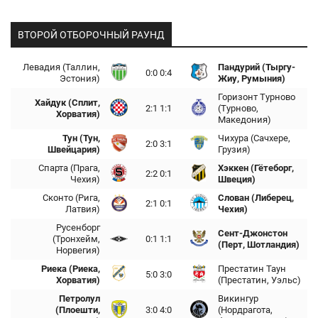
ВТОРОЙ ОТБОРОЧНЫЙ РАУНД
Левадия (Таллин,
Пандурий (Тыргу-
0:0 0:4
Эстония)
Жиу, Румыния)
Горизонт Турново
Хайдук (Сплит,
2:1 1:1
(Турново,
Хорватия)
Македония)
Тун (Тун,
Чихура (Сачхере,
2:0 3:1
Швейцария)
Грузия)
Спарта (Прага,
Хэккен (Гётеборг,
2:2 0:1
Чехия)
Швеция)
Сконто (Рига,
Слован (Либерец,
2:1 0:1
Латвия)
Чехия)
Русенборг
Сент-Джонстон
(Тронхейм,
0:1 1:1
(Перт, Шотландия)
Норвегия)
Риека (Риека,
Престатин Таун
5:0 3:0
Хорватия)
(Престатин, Уэльс)
Петролул
Викингур
(Плоешти,
3:0 4:0
(Нордрагота,