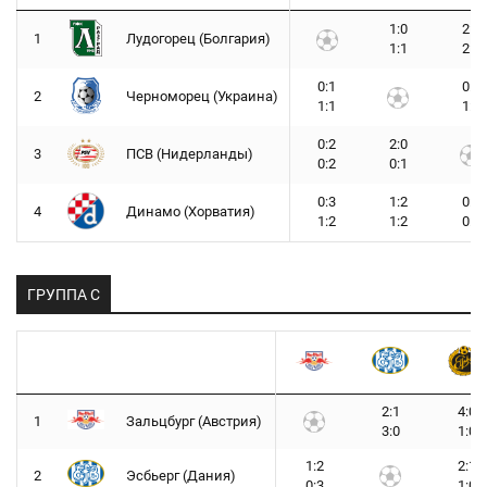
1:0
2:0
1
Лудогорец (Болгария)
1:1
2:0
0:1
0:2
2
Черноморец (Украина)
1:1
1:0
0:2
2:0
3
ПСВ (Нидерланды)
0:2
0:1
0:3
1:2
0:0
4
Динамо (Хорватия)
1:2
1:2
0:2
ГРУППА C
2:1
4:0
1
Зальцбург (Австрия)
3:0
1:0
1:2
2:1
2
Эсбьерг (Дания)
0:3
1:0