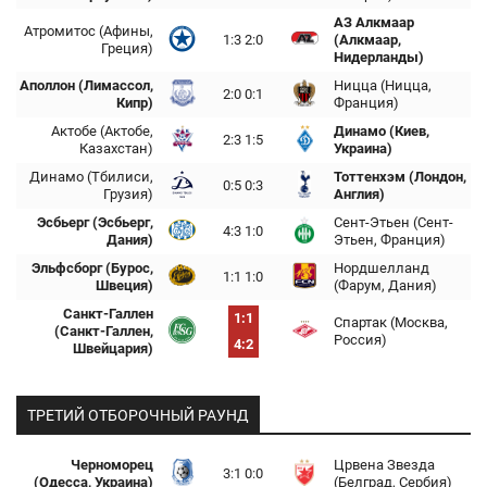
АЗ Алкмаар
Атромитос (Афины,
1:3 2:0
(Алкмаар,
Греция)
Нидерланды)
Аполлон (Лимассол,
Ницца (Ницца,
2:0 0:1
Кипр)
Франция)
Актобе (Актобе,
Динамо (Киев,
2:3 1:5
Казахстан)
Украина)
Динамо (Тбилиси,
Тоттенхэм (Лондон,
0:5 0:3
Грузия)
Англия)
Эсбьерг (Эсбьерг,
Сент-Этьен (Сент-
4:3 1:0
Дания)
Этьен, Франция)
Эльфсборг (Бурос,
Нордшелланд
1:1 1:0
Швеция)
(Фарум, Дания)
Санкт-Галлен
1:1
Спартак (Москва,
(Санкт-Галлен,
Россия)
4:2
Швейцария)
ТРЕТИЙ ОТБОРОЧНЫЙ РАУНД
Черноморец
Црвена Звезда
3:1 0:0
(Одесса, Украина)
(Белград, Сербия)