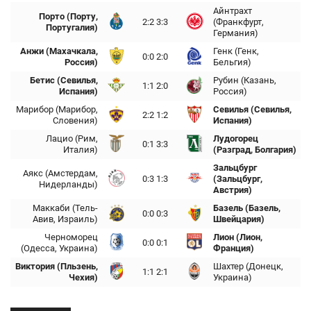
Айнтрахт
Порто (Порту,
2:2 3:3
(Франкфурт,
Португалия)
Германия)
Анжи (Махачкала,
Генк (Генк,
0:0 2:0
Россия)
Бельгия)
Бетис (Севилья,
Рубин (Казань,
1:1 2:0
Испания)
Россия)
Марибор (Марибор,
Севилья (Севилья,
2:2 1:2
Словения)
Испания)
Лацио (Рим,
Лудогорец
0:1 3:3
Италия)
(Разград, Болгария)
Зальцбург
Аякс (Амстердам,
0:3 1:3
(Зальцбург,
Нидерланды)
Австрия)
Маккаби (Тель-
Базель (Базель,
0:0 0:3
Авив, Израиль)
Швейцария)
Черноморец
Лион (Лион,
0:0 0:1
(Одесса, Украина)
Франция)
Виктория (Пльзень,
Шахтер (Донецк,
1:1 2:1
Чехия)
Украина)