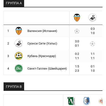
ГРУППА A
0:3
1
Валенсия (Испания)
1:0
3:0
2
Суонси Сити (Уэльс)
0:1
0:2
1:1
3
Кубань (Краснодар)
1:1
1:1
1:5
0:1
4
Санкт-Галлен (Швейцария)
2:3
1:0
ГРУППА B