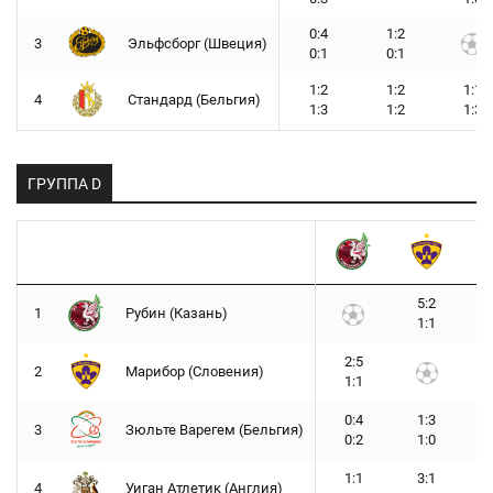
0:4
1:2
3
Эльфсборг (Швеция)
0:1
0:1
1:2
1:2
1:1
4
Стандард (Бельгия)
1:3
1:2
1:3
ГРУППА D
5:2
1
Рубин (Казань)
1:1
2:5
2
Марибор (Словения)
1:1
0:4
1:3
3
Зюльте Варегем (Бельгия)
0:2
1:0
1:1
3:1
4
Уиган Атлетик (Англия)