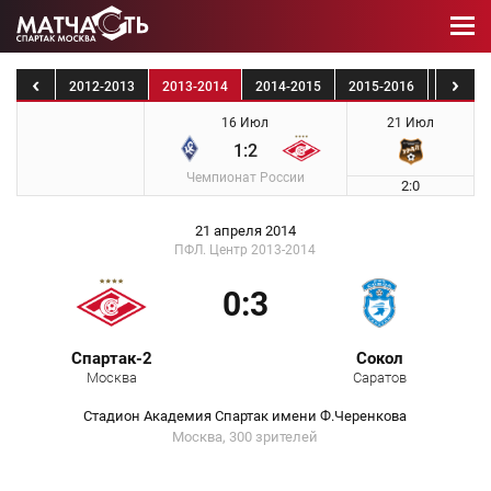
1-2012
2012-2013
2013-2014
2014-2015
2015-2016
2016-2
16 Июл
21 Июл
1:2
Чемпионат России
2:0
21 апреля 2014
ПФЛ. Центр 2013-2014
0:3
Спартак-2
Сокол
Москва
Саратов
Стадион Академия Спартак имени Ф.Черенкова
Москва, 300 зрителей