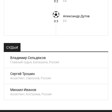
64'
0:2
Александр Дутов
85'
0:3
СУДЬИ
Владимир Сельдяков
Главный судья, Балашиха, Россия
Сергей Трошин
Ассистент, Серпухов, Россия
Михаил Иванов
Ассистент, Кострома, Россия