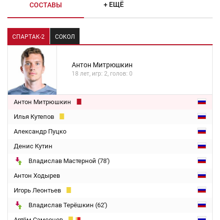
+ ЕЩЁ
СОСТАВЫ
СПАРТАК-2
СОКОЛ
Антон Митрюшкин
18 лет, игр: 2, голов: 0
Антон Митрюшкин
Илья Кутепов
Александр Пуцко
Денис Кутин
Владислав Мастерной (78')
Антон Ходырев
Игорь Леонтьев
Владислав Терёшкин (62')
Артём Самсонов