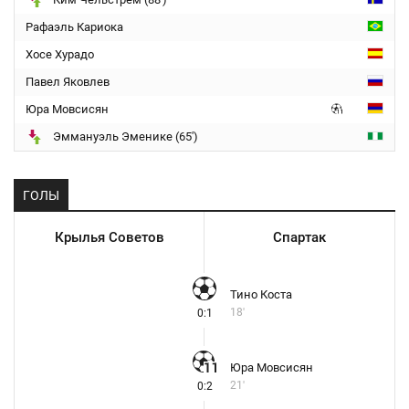
Рафаэль Кариока
Хосе Хурадо
Павел Яковлев
Юра Мовсисян
Эммануэль Эменике (65')
ГОЛЫ
Крылья Советов
Спартак
Тино Коста
18'
0:1
Юра Мовсисян
21'
0:2