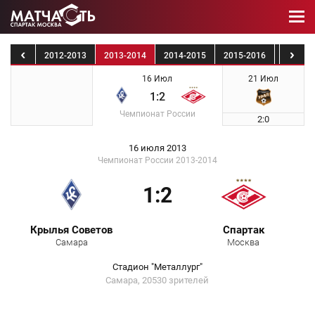
1-2012
2012-2013
2013-2014
2014-2015
2015-2016
2016-2
16 Июл
21 Июл
1:2
Чемпионат России
2:0
16 июля 2013
Чемпионат России 2013-2014
1:2
Крылья Советов
Спартак
Самара
Москва
Стадион "Металлург"
Самара, 20530 зрителей