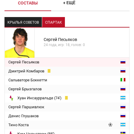
+ ЕЩЁ
СОСТАВЫ
КРЫЛЬЯ СОВЕТОВ
СПАРТАК
Сергей Песьяков
24 года, игр: 18, голов: 0
Сергей Песьяков
Дмитрий Комбаров
Сальваторе Боккетти
Сергей Брызгалов
Хуан Инсаурральде (74')
Сергей Паршивлюк
Денис Глушаков
Тино Коста
Ким Чельстрем (88')