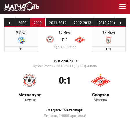
2008
2009
2010
2011-2012
2012-2013
2013-2014
201
9 Июл
13 Июл
17 Июл
0:1
Кубок России
0:1
0:1
13 июля 2010
Кубок России 2010-2011 , 1/16 финала
0:1
Металлург
Спартак
Липецк
Москва
Стадион "Металлург"
Липецк, 14000 зрителей