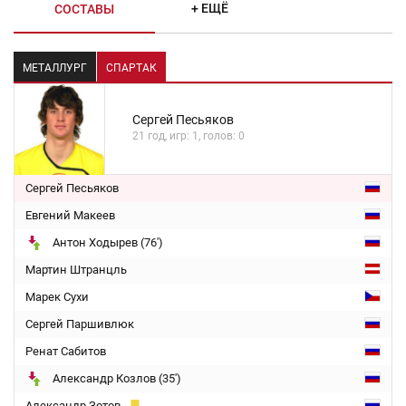
+ ЕЩЁ
СОСТАВЫ
МЕТАЛЛУРГ
СПАРТАК
Сергей Песьяков
21 год, игр: 1, голов: 0
Сергей Песьяков
Евгений Макеев
Антон Ходырев (76')
Мартин Штранцль
Марек Сухи
Сергей Паршивлюк
Ренат Сабитов
Александр Козлов (35')
Александр Зотов