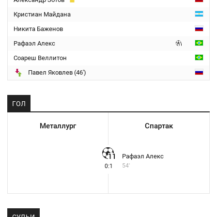
Кристиан Майдана
Никита Баженов
Рафаэл Алекс
Соареш Веллитон
Павел Яковлев (46')
ГОЛ
Металлург
Спартак
Рафаэл Алекс
54'
0:1