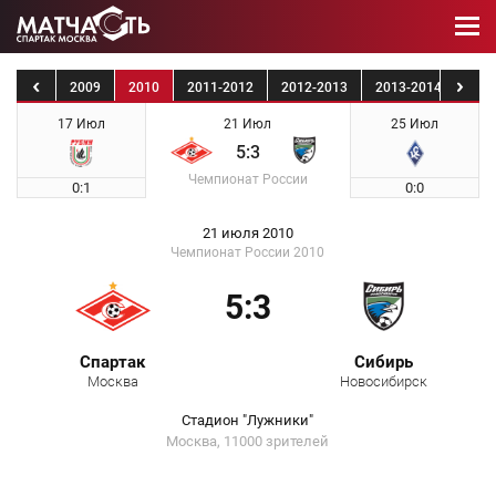
2008
2009
2010
2011-2012
2012-2013
2013-2014
201
17 Июл
21 Июл
25 Июл
5:3
Чемпионат России
0:1
0:0
21 июля 2010
Чемпионат России 2010
5:3
Спартак
Сибирь
Москва
Новосибирск
Стадион "Лужники"
Москва, 11000 зрителей