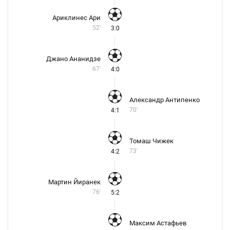
Ариклинес Ари
52'
3:0
Джано Ананидзе
67'
4:0
Александр Антипенко
70'
4:1
Томаш Чижек
73'
4:2
Мартин Йиранек
76'
5:2
Максим Астафьев