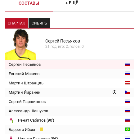
+ ЕЩЁ
СОСТАВЫ
СПАРТАК
СИБИРЬ
Сергей Песьяков
21 год, игр: 2, голов: 0
Сергей Песьяков
Евгений Макеев
Мартин Штранцль
Мартин Йиранек
Сергей Паршивлюк
Александр Шешуков
Ренат Сабитов (90')
Баррето Ибсон
Никита Баженов (56')