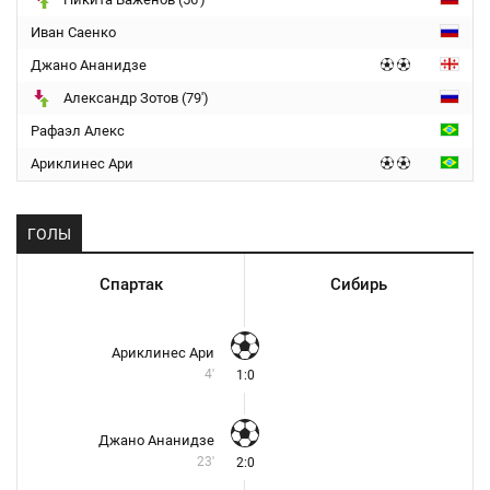
Иван Саенко
Джано Ананидзе
Александр Зотов (79')
Рафаэл Алекс
Ариклинес Ари
ГОЛЫ
Спартак
Сибирь
Ариклинес Ари
4'
1:0
Джано Ананидзе
23'
2:0