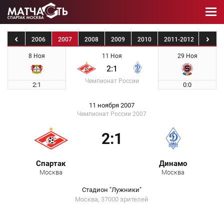
2005
2006
2007
2008
2009
2010
2011-2012
2012-
8 Ноя
11 Ноя
29 Ноя
2:1
Чемпионат России
2:1
0:0
11 ноября 2007
Чемпионат России 2007
2:1
Спартак
Динамо
Москва
Москва
Стадион "Лужники"
Москва, 37000 зрителей