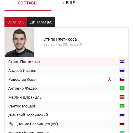
+ ЕЩЁ
СОСТАВЫ
СПАРТАК
ДИНАМО (М)
Стипе Плетикоса
28 лет, игр: 38, голов: 0
Стипе Плетикоса
Андрей Иванов
Радослав Ковач
Антонио Жедер
Мартин Штранцль
Сантос Моцарт
Дмитрий Торбинский
Денис Бояринцев (59')
Максим Калиниченко