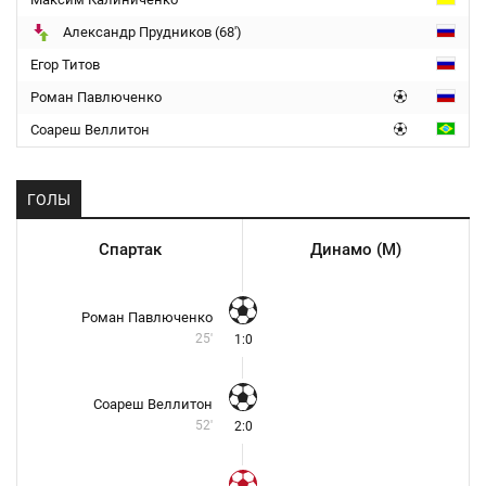
Александр Прудников (68')
Егор Титов
Роман Павлюченко
Соареш Веллитон
ГОЛЫ
Спартак
Динамо (М)
Роман Павлюченко
25'
1:0
Соареш Веллитон
52'
2:0