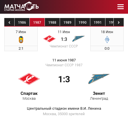
1985
1986
1987
1988
1989
1990
1991
1992
19
7 Июн
11 Июн
18 Июн
1:3
Чемпионат СССР
2:1
0:0
11 июня 1987
Чемпионат СССР 1987
1:3
Спартак
Зенит
Москва
Ленинград
Центральный стадион имени В.И. Ленина
Москва, 35000 зрителей