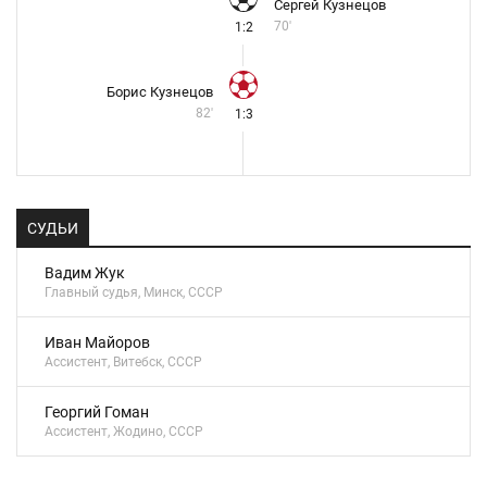
Сергей Кузнецов
70'
1:2
Борис Кузнецов
82'
1:3
СУДЬИ
Вадим Жук
Главный судья, Минск, СССР
Иван Майоров
Ассистент, Витебск, СССР
Георгий Гоман
Ассистент, Жодино, СССР