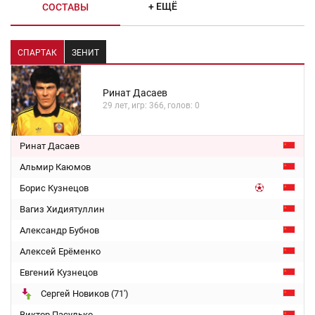
+ ЕЩЁ
СОСТАВЫ
СПАРТАК
ЗЕНИТ
Ринат Дасаев
29 лет, игр: 366, голов: 0
Ринат Дасаев
Альмир Каюмов
Борис Кузнецов
Вагиз Хидиятуллин
Александр Бубнов
Алексей Ерёменко
Евгений Кузнецов
Сергей Новиков (71')
Виктор Пасулько