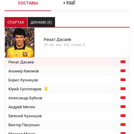
+ ЕЩЁ
СОСТАВЫ
СПАРТАК
ДИНАМО (К)
Ринат Дасаев
29 лет, игр: 362, голов: 0
Ринат Дасаев
Альмир Каюмов
Борис Кузнецов
Юрий Суслопаров
Александр Бубнов
Андрей Митин
Евгений Кузнецов
Виктор Пасулько
Михаил Месхи