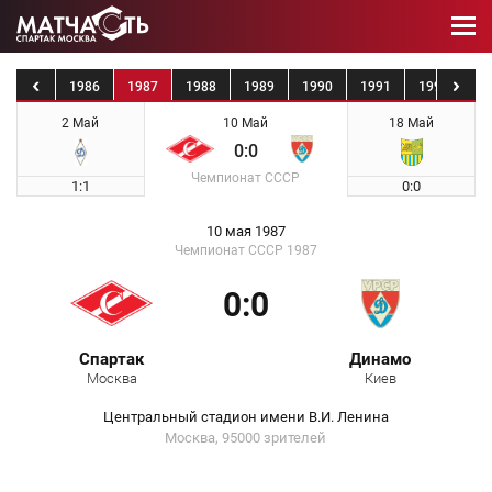
1985
1986
1987
1988
1989
1990
1991
1992
19
2 Май
10 Май
18 Май
0:0
Чемпионат СССР
1:1
0:0
10 мая 1987
Чемпионат СССР 1987
0:0
Спартак
Динамо
Москва
Киев
Центральный стадион имени В.И. Ленина
Москва, 95000 зрителей