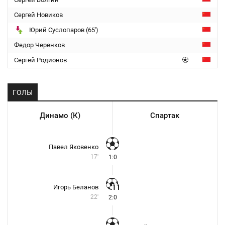
Сергей Новиков
Юрий Суслопаров (65')
Федор Черенков
Сергей Родионов
ГОЛЫ
Динамо (К)
Спартак
Павел Яковенко
17'
1:0
Игорь Беланов
22'
2:0