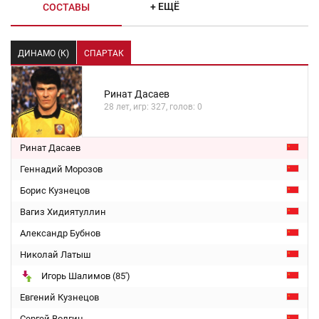
+ ЕЩЁ
СОСТАВЫ
ДИНАМО (К)
СПАРТАК
Ринат Дасаев
28 лет, игр: 327, голов: 0
Ринат Дасаев
Геннадий Морозов
Борис Кузнецов
Вагиз Хидиятуллин
Александр Бубнов
Николай Латыш
Игорь Шалимов (85')
Евгений Кузнецов
Сергей Волгин