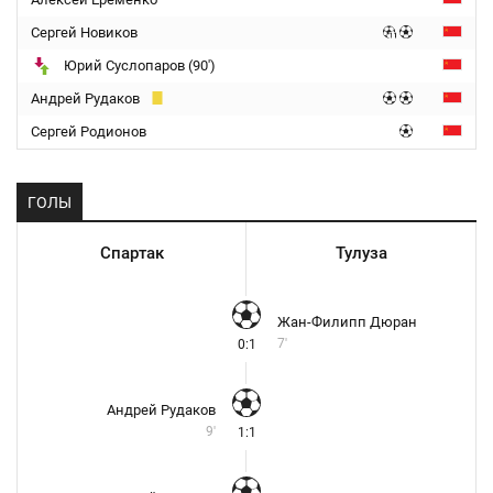
Сергей Новиков
Юрий Суслопаров (90')
Андрей Рудаков
Сергей Родионов
ГОЛЫ
Спартак
Тулуза
Жан-Филипп Дюран
7'
0:1
Андрей Рудаков
9'
1:1