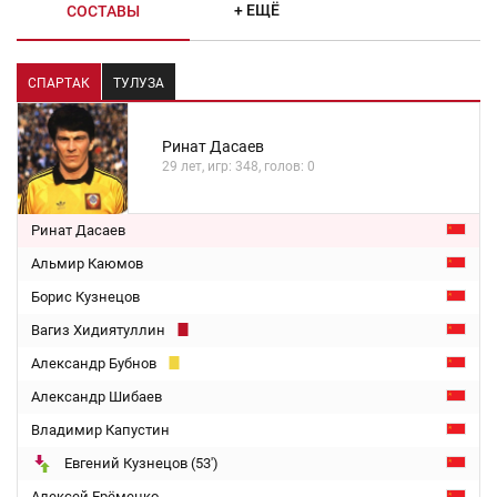
+ ЕЩЁ
СОСТАВЫ
СПАРТАК
ТУЛУЗА
Ринат Дасаев
29 лет, игр: 348, голов: 0
Ринат Дасаев
Альмир Каюмов
Борис Кузнецов
Вагиз Хидиятуллин
Александр Бубнов
Александр Шибаев
Владимир Капустин
Евгений Кузнецов (53')
Алексей Ерёменко