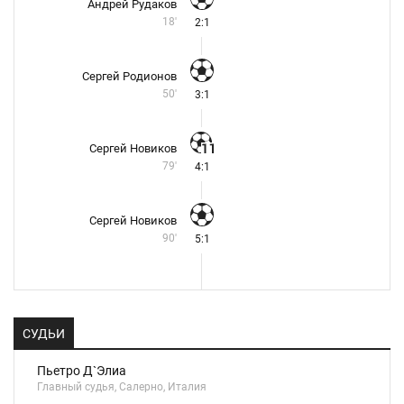
Андрей Рудаков
18'
2:1
Сергей Родионов
50'
3:1
Сергей Новиков
79'
4:1
Сергей Новиков
90'
5:1
СУДЬИ
Пьетро Д`Элиа
Главный судья, Салерно, Италия