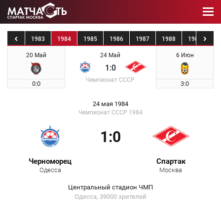
1982
1983
1984
1985
1986
1987
1988
1989
19
20 Май
24 Май
6 Июн
1:0
Чемпионат СССР
0:0
3:0
24 мая 1984
Чемпионат СССР 1984
1:0
Черноморец
Спартак
Одесса
Москва
Центральный стадион ЧМП
Одесса, 39000 зрителей