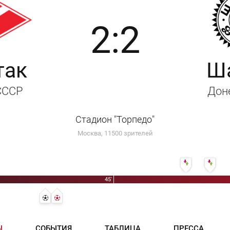
2:2
так
Ш
 СССР
Дон
Стадион "Торпедо"
Москва, 11500 зрителей
рий Гладилин
58' Сергей Шве
62' А
45'
34' 1:1 - Владимир Пархоменко
35' 1:2 - Сергей Базулев
Ы
СОБЫТИЯ
ТАБЛИЦА
ПРЕССА