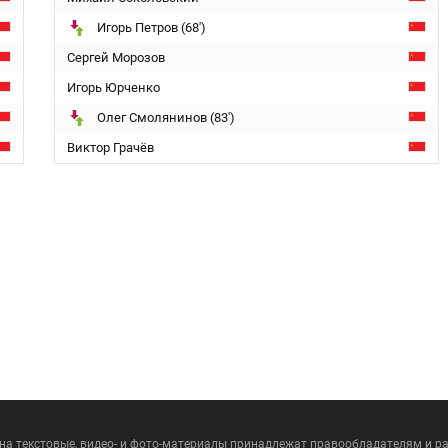
Игорь Петров (68')
Сергей Морозов
Игорь Юрченко
Олег Смолянинов (83')
Виктор Грачёв
 на текстовые, видео- и фото-материалы принадлежат правообладателям и 