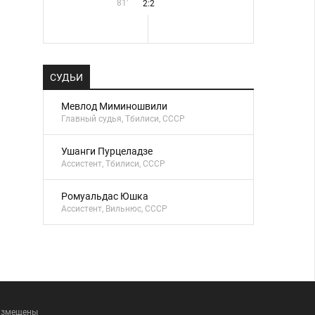
81'
2:2
СУДЬИ
Мевлод Миминошвили
Главный судья, Тбилиси, СССР
Ушанги Пурцеладзе
Ассистент, Тбилиси, СССР
Ромуальдас Юшка
Ассистент, Вильнюс, СССР
размещены