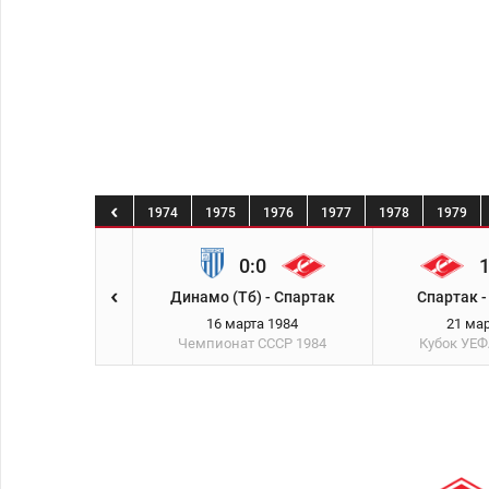
1
1972
1973
1974
1975
1976
1977
1978
1979
2:0
0:0
1
- Арарат (Ер)
Динамо (Тб) - Спартак
Спартак -
арта 1984
16 марта 1984
21 ма
ат СССР
1984
Чемпионат СССР
1984
Кубок УЕ