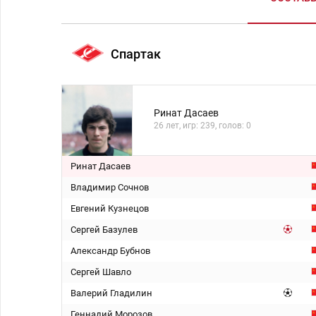
Спартак
Ринат Дасаев
26 лет, игр: 239, голов: 0
Ринат Дасаев
Владимир Сочнов
Евгений Кузнецов
Сергей Базулев
Александр Бубнов
Сергей Шавло
Валерий Гладилин
Геннадий Морозов