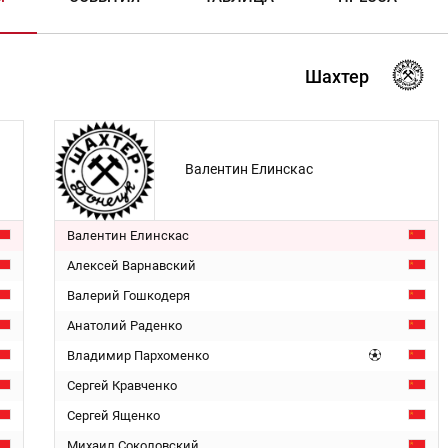
Шахтер
Валентин Елинскас
Валентин Елинскас
Алексей Варнавский
Валерий Гошкодеря
Анатолий Раденко
Владимир Пархоменко
Сергей Кравченко
Сергей Ященко
Михаил Соколовский