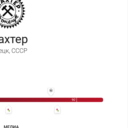
ахтер
ецк
, СССР
цов - Евгений Сидоров
лександр Баранов - Юрий Гаврилов
81' 2:2 - Евгений Сидоров
90'
68' Михаил Соколовский - Игорь Петров
83' Игорь Юрченко - Олег Смолянинов
МЕДИА