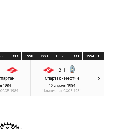
88
1989
1990
1991
1992
1993
1994
1995
1996
1
2:1
0:2
Спартак
Спартак - Нефтчи
Металлист -
я 1984
10 апреля 1984
14 апрел
 СССР
1984
Чемпионат СССР
1984
Чемпионат 