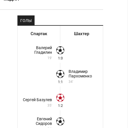
ГОЛЫ
Спартак
Шахтер
Валерий
Гладилин
19'
1:0
Владимир
Пархоменко
34'
1:1
Сергей Базулев
35'
1:2
Евгений
Сидоров