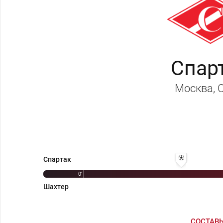
Спар
Москва
,
19' 1:0 - Вале
Спартак
0'
Шахтер
СОСТАВ