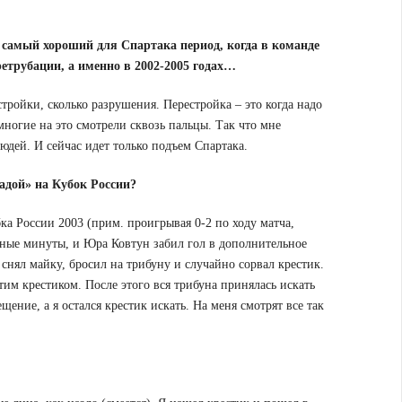
в самый хороший для Спартака период, когда в команде
етрубации, а именно в 2002-2005 годах…
стройки, сколько разрушения. Перестройка – это когда надо
 многие на это смотрели сквозь пальцы. Так что мне
людей. И сейчас идет только подъем Спартака.
Ладой» на Кубок России?
ка России 2003 (прим. проигрывая 0-2 по ходу матча,
анные минуты, и Юра Ковтун забил гол в дополнительное
снял майку, бросил на трибуну и случайно сорвал крестик.
тим крестиком. После этого вся трибуна принялась искать
ение, а я остался крестик искать. На меня смотрят все так