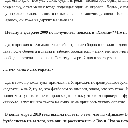
- Да, было дело. Все уже ушли, судьи, игроки, инспекторы, официальны
раздевалку, а там меня у входа поджидал один из игроков «Лады», с ко
Ну и слово за слово, немного помахались, нас конечно разняли. Но я на 
Надеюсь, он тоже не держит на меня зла.
- Почему в феврале 2009 не получилось попасть в «Химки»? Что н
- Да, я приехал в «Химки». Были сборы, после сборов приехали и долж
день после сборов я приехал и заболел бронхитом, у меня температура 
вообще с постели не вставал. Поэтому я через 2 дня просто уехал.
- А что было с «Амкаром»?
- Да, я тоже приехал туда, пригласили. Я приехал, потренировался бук
квадраты, 4 на 2, ну те, кто футболом занимался, знают, что это такое.
понял, что тут что-то не то происходит. Потому что когда проверяют фу
какую-то, а тут ничего такого не было. Мне пришлось улететь обратно.
- В конце марта 2010 года вышла новость о том, что на «Динамо»
футболистов из-за того, что они не рассчитались с Вами. Что за ис