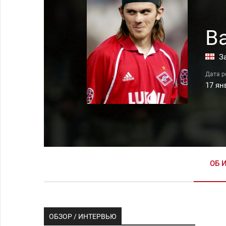
В
З
17 ян
ОБ 
ОБЗОР / ИНТЕРВЬЮ