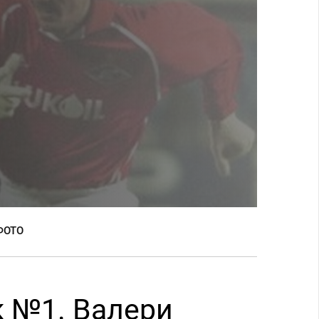
ФОТО
к №1. Валери