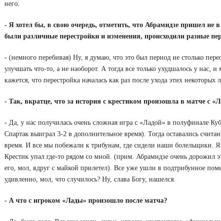
него.
- Я хотел бы, в свою очередь, отметить, что Абрамидзе пришел не 
были различные перестройки и изменения, происходили разные пер
- (немного перебивая) Ну, я думаю, что это был период не столько пере
улучшать что-то, а не наоборот. А тогда все только ухудшалось у нас, и
кажется, что перестройка началась как раз после ухода этих некоторых 
- Так, вкратце, что за история с крестиком произошла в матче с «
- Да, у нас получилась очень сложная игра с «Ладой» в полуфинале Куб
Спартак выиграл 3-2 в дополнительное время). Тогда оставались счит
время. И все мы побежали к трибунам, где сидели наши болельщики. Я 
Крестик упал где-то рядом со мной. (прим. Абрамидзе очень дорожил э
его, мол, вдруг с майкой прилетел). Все уже ушли в подтрибунное помещ
удивленно, мол, что случилось? Ну, слава Богу, нашелся.
- А что с игроком «Лады» произошло после матча?