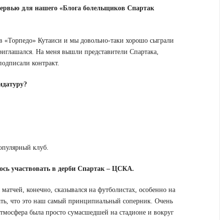
интервью для нашего «Блога болельщиков Спартак
л в «Торпедо» Кутаиси и мы довольно-таки хорошо сыграли
приглашался. На меня вышли представители Спартака,
подписали контракт.
дидатуру?
популярный клуб.
лось участвовать в дерби Спартак – ЦСКА.
г матчей, конечно, сказывался на футболистах, особенно на
ть, что это наш самый принципиальный соперник. Очень
 атмосфера была просто сумасшедшей на стадионе и вокруг