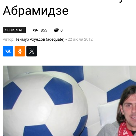
Абрамидзе
855
0
SPORTS.RU
Автор
: Теймур Ахундов (adequate) -
22 июля 2012