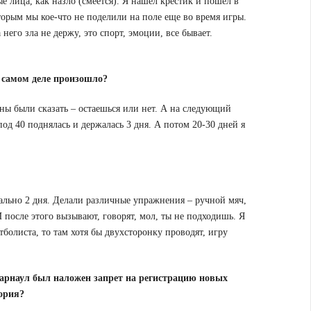
е лица, как назло (смеется). Я нашел крестик и пошел в
торым мы кое-что не поделили на поле еще во время игры.
него зла не держу, это спорт, эмоции, все бывает.
а самом деле произошло?
ны были сказать – остаешься или нет. А на следующий
под 40 поднялась и держалась 3 дня. А потом 20-30 дней я
вально 2 дня. Делали различные упражнения – ручной мяч,
 И после этого вызывают, говорят, мол, ты не подходишь. Я
тболиста, то там хотя бы двухсторонку проводят, игру
 Барнаул был наложен запрет на регистрацию новых
тория?