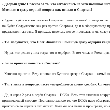
- Добрый день! Спасибо за то, что согласились на эксклюзивное 
Москва» и сразу первый вопрос: как попали в Спартак?
- Здравствуйте и всем фанатам Спартака привет от меня! Я тогда игра
на Кубке Содружества как раз против Спартака, да и в сборную тогда 
предложили сыграть. Я приехал, недельку потренировался, и мы сразу 
- Т.е. получается, что Олег Иванович Романцев сразу одобрил кан
- Ну да, кто решал у них тогда, тот и одобрил. В том числе и Романцев.
- Было приятно попасть в Спартак?
- Конечно приятно. Ведь я попал из Кутаиси сразу в Спартак – самый 
- Тут у меня в вопросах часто употребляется слово «дерби». Случа
- Да, я играл 2 раза в дерби Спартак – ЦСКА. Весь этот ажиотаж вокру
принимающей стороне. Постоянно давило то, что ЦСКА надо обыгрыва
приятно было играть в тех матчах. Хотя мы оба матча и проиграли, но