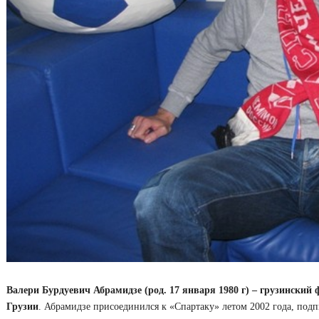
Валери Бурдуевич Абрамидзе (род. 17 января
1980 г
) – грузинский
Грузии
. Абрамидзе присоединился к «Спартаку» летом 2002 года, подп