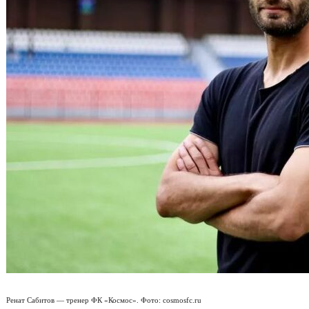
Ренат Сабитов — тренер ФК «Космос». Фото: cosmosfc.ru