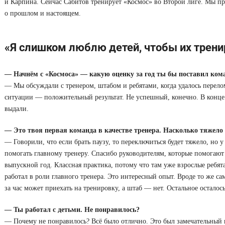
и Карпина. Сейчас Сабитов тренирует «Космос» во Второй лиге. Мы пр
о прошлом и настоящем.
«Я слишком люблю детей, чтобы их трени
— Начнём с «Космоса» ― какую оценку за год ты бы поставил ком
— Мы обсуждали с тренером, штабом и ребятами, когда удалось перелом
ситуации ― положительный результат. Не успешный, конечно. В конце
выдали.
— Это твоя первая команда в качестве тренера. Насколько тяжело
— Говорили, что если брать паузу, то переключиться будет тяжело, но у
помогать главному тренеру. Спасибо руководителям, которые помогают 
выпускной год. Классная практика, потому что там уже взрослые ребят
работал в роли главного тренера. Это интересный опыт. Вроде то же са
за час может приехать на тренировку, а штаб — нет. Остальное осталос
— Ты работал с детьми. Не понравилось?
— Почему не понравилось? Всё было отлично. Это был замечательный г