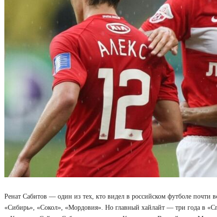
Ренат Сабитов ― один из тех, кто видел в российском футболе почти в
«Сибирь», «Сокол», «Мордовия». Но главный хайлайт — три года в «Спа