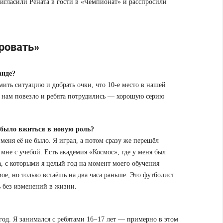
игласили Рената в гости в «Чемпионат» и расспросили
ровать»
анде?
ить ситуацию и добрать очки, что 10-е место в нашей
 нам повезло и ребята потрудились ― хорошую серию
 было вжиться в новую роль?
 меня её не было. Я играл, а потом сразу же перешёл
мне с учебой. Есть академия «Космос», где у меня был
а, с которыми я целый год на момент моего обучения
мое, но только встаёшь на два часа раньше. Это футболист
ь без изменений в жизни.
од. Я занимался с ребятами 16−17 лет — примерно в этом