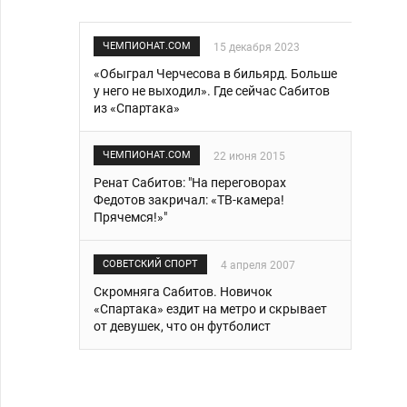
ЧЕМПИОНАТ.COM
15 декабря 2023
«Обыграл Черчесова в бильярд. Больше
у него не выходил». Где сейчас Сабитов
из «Спартака»
ЧЕМПИОНАТ.COM
22 июня 2015
Ренат Сабитов: "На переговорах
Федотов закричал: «ТВ-камера!
Прячемся!»"
СОВЕТСКИЙ СПОРТ
4 апреля 2007
Скромняга Сабитов. Новичок
«Спартака» ездит на метро и скрывает
от девушек, что он футболист