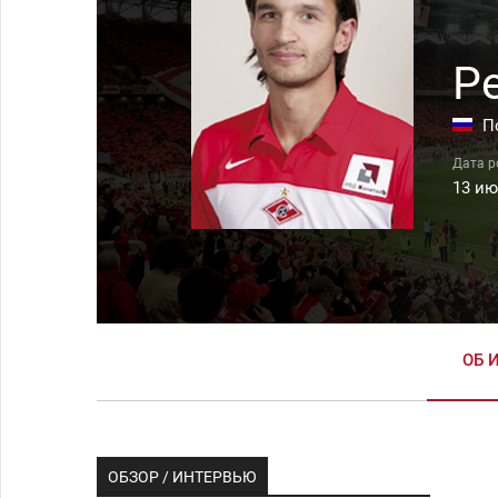
Р
П
13 ию
ОБ 
ОБЗОР / ИНТЕРВЬЮ