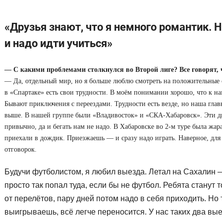
«Друзья знают, что я немного романтик. 
и надо идти учиться»
— С какими проблемами столкнулся во Второй лиге? Все говорят, 
— Да, отдельный мир, но я больше люблю смотреть на положительные с
в «Спартаке» есть свои трудности. В моём понимании хорошо, что к на
Бывают приключения с переездами. Трудности есть везде, но наша глав
выше. В нашей группе были «Владивосток» и «СКА-Хабаровск». Эти дв
привычно, да и бегать нам не надо. В Хабаровске во 2-м туре была жар
приехали в дождик. Приезжаешь — и сразу надо играть. Наверное, для
отговорок.
Будучи футболистом, я любил выезда. Летал на Сахалин —
просто так попал туда, если бы не футбол. Ребята станут т
от перелётов, пару дней потом надо в себя приходить. Но 
выигрываешь, всё легче переносится. У нас таких два вые