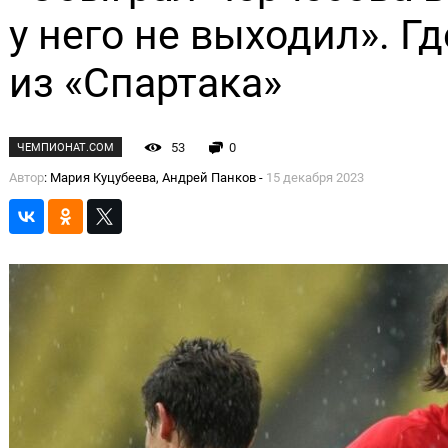
у него не выходил». Г
из «Спартака»
53
0
ЧЕМПИОНАТ.COM
Автор
: Мария Куцубеева, Андрей Панков -
15 декабря 2023