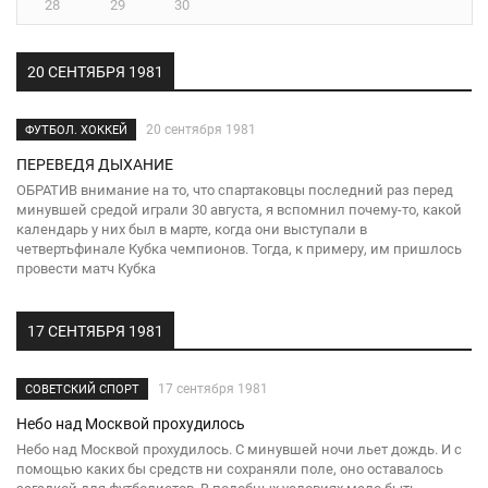
28
29
30
20 СЕНТЯБРЯ 1981
20 сентября 1981
ФУТБОЛ. ХОККЕЙ
ПЕРЕВЕДЯ ДЫХАНИЕ
ОБРАТИВ внимание на то, что спартаковцы последний раз перед
минувшей средой играли 30 августа, я вспомнил почему-то, какой
календарь у них был в марте, когда они выступали в
четвертьфинале Кубка чемпионов. Тогда, к примеру, им пришлось
провести матч Кубка
17 СЕНТЯБРЯ 1981
17 сентября 1981
СОВЕТСКИЙ СПОРТ
Небо над Москвой прохудилось
Небо над Москвой прохудилось. С минувшей ночи льет дождь. И с
помощью каких бы средств ни сохраняли поле, оно оставалось