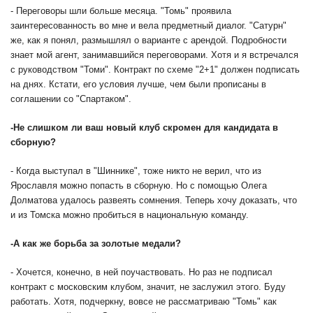
- Переговоры шли больше месяца. "Томь" проявила
заинтересованность во мне и вела предметный диалог. "Сатурн"
же, как я понял, размышлял о варианте с арендой. Подробности
знает мой агент, занимавшийся переговорами. Хотя и я встречался
с руководством "Томи". Контракт по схеме "2+1" должен подписать
на днях. Кстати, его условия лучше, чем были прописаны в
соглашении со "Спартаком".
-
Не слишком ли ваш новый клуб скромен для кандидата в
сборную?
- Когда выступал в "Шиннике", тоже никто не верил, что из
Ярославля можно попасть в сборную. Но с помощью Олега
Долматова удалось развеять сомнения. Теперь хочу доказать, что
и из Томска можно пробиться в национальную команду.
-
А как же борьба за золотые медали?
- Хочется, конечно, в ней поучаствовать. Но раз не подписал
контракт с московским клубом, значит, не заслужил этого. Буду
работать. Хотя, подчеркну, вовсе не рассматриваю "Томь" как