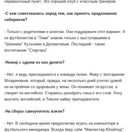
перевалочный пункт. Это хороший клуб с классным тренером.
-
С кем советовались перед тем, как принять предложение
сибиряков?
- Только с родителями и агентом. Они поддержали этот вариант. А
из футболистов в "Томи" знаком только с выступавшими в
"Шиннике" Кульчием и Долматовым. Последний - также
воспитанник "Спартака".
-
Номер с одним из них делите?
- Нет: я ведь присоединился к команде позже. Живу с болгарином
Младеновым, который, правда, на несколько дней улетел домой
из-за проблем со здоровьем у жены. Он понимает по-русски, а
говорит по-английски. Стараюсь разобрать смысл его слов. Хочу
выучить английский, в Томске найму преподавателя.
-
На сборы самоучитель взяли?
- Нет. В свободное время предпочитаю играть на компьютере в
футбольного менеджера. Всегда беру себе "Манчестер Юнайтед".