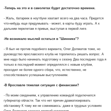
-
Теперь на это и в самолетах будет достаточно времени.
- Жаль, батареек в ноутбуке хватает всего на два часа. Придется
что-нибудь еще придумывать - может, в карты буду играть. А к
дальним перелетам я привык, выступая в первой лиге.
-
Не возникало мыслей остаться в "Шиннике"?
- Я был не против подобного варианта, Олег Долматов тоже, но
руководство ярославского клуба не торопилось решать вопрос. А
мне надо было начинать подготовку к сезону Два последних года я
только в последний момент определялся с новым клубом,
проходил не более одного сбора, что, естественно, не
способствовало успешным выступлениям.
-
В Ярославле тяжелая ситуация с финансами?
- По моим сведениям, к управлению командой подключился
губернатор области. Так что нет причин драматизировать
обстановку К тому же не сомневаюсь: даже в трудных условиях
Олег Долматов создаст крепкий коллектив.