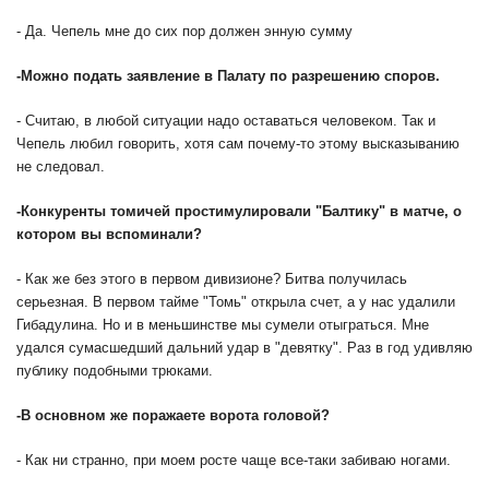
- Да. Чепель мне до сих пор должен энную сумму
-
Можно подать заявление в Палату по разрешению споров.
- Считаю, в любой ситуации надо оставаться человеком. Так и
Чепель любил говорить, хотя сам почему-то этому высказыванию
не следовал.
-
Конкуренты томичей простимулировали "Балтику" в матче, о
котором вы вспоминали?
- Как же без этого в первом дивизионе? Битва получилась
серьезная. В первом тайме "Томь" открыла счет, а у нас удалили
Гибадулина. Но и в меньшинстве мы сумели отыграться. Мне
удался сумасшедший дальний удар в "девятку". Раз в год удивляю
публику подобными трюками.
-
В основном же поражаете ворота головой?
- Как ни странно, при моем росте чаще все-таки забиваю ногами.