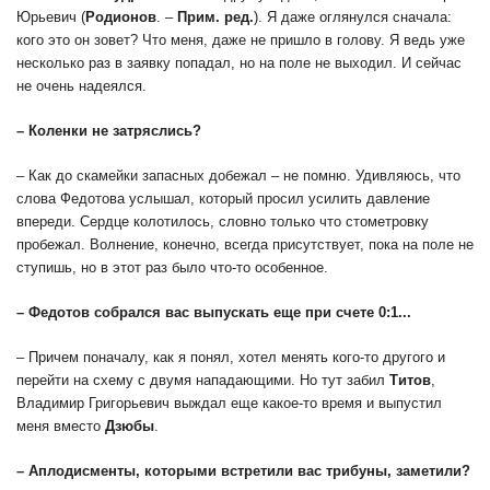
Юрьевич (
Родионов
. –
Прим. ред.
). Я даже оглянулся сначала:
кого это он зовет? Что меня, даже не пришло в голову. Я ведь уже
несколько раз в заявку попадал, но на поле не выходил. И сейчас
не очень надеялся.
– Коленки не затряслись?
– Как до скамейки запасных добежал – не помню. Удивляюсь, что
слова Федотова услышал, который просил усилить давление
впереди. Сердце колотилось, словно только что стометровку
пробежал. Волнение, конечно, всегда присутствует, пока на поле не
ступишь, но в этот раз было что-то особенное.
– Федотов собрался вас выпускать еще при счете 0:1...
– Причем поначалу, как я понял, хотел менять кого-то другого и
перейти на схему с двумя нападающими. Но тут забил
Титов
,
Владимир Григорьевич выждал еще какое-то время и выпустил
меня вместо
Дзюбы
.
– Аплодисменты, которыми встретили вас трибуны, заметили?