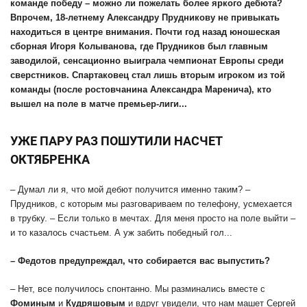
команде победу – можно ли пожелать более яркого дебюта?
Впрочем, 18-летнему Александру Прудникову не привыкать
находиться в центре внимания. Почти год назад юношеская
сборная Игоря Колыванова, где Прудников был главным
заводилой, сенсационно выиграла чемпионат Европы среди
сверстников. Спартаковец стал лишь вторым игроком из той
команды (после ростовчанина Александра Маренича), кто
вышел на поле в матче премьер-лиги...
УЖЕ ПАРУ РАЗ ПОШУТИЛИ НАСЧЕТ
ОКТЯБРЕНКА
– Думал ли я, что мой дебют получится именно таким? –
Прудников, с которым мы разговариваем по телефону, усмехается
в трубку. – Если только в мечтах. Для меня просто на поле выйти –
и то казалось счастьем. А уж забить победный гол...
– Федотов предупреждал, что собирается вас выпустить?
– Нет, все получилось спонтанно. Мы разминались вместе с
Фоминым
и
Кудряшовым
и вдруг увидели, что нам машет Сергей