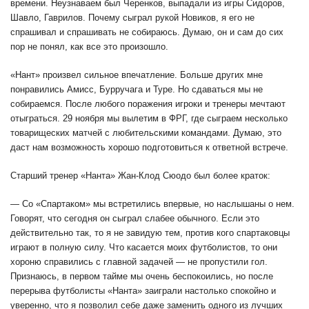
времени. Неузнаваем был Черенков, выпадали из игры Сидоров,
Шавло, Гаврилов. Почему сыграл рукой Новиков, я его не
спрашивал и спрашивать не собираюсь. Думаю, он и сам до сих
пор не понял, как все это произошло.
«Нант» произвел сильное впечатление. Больше других мне
понравились Амисс, Бурручага и Туре. Но сдаваться мы не
собираемся. После любого поражения игроки и тренеры мечтают
отыграться. 29 ноября мы вылетим в ФРГ, где сыграем несколько
товарищеских матчей с любительскими командами. Думаю, это
даст нам возможность хорошо подготовиться к ответной встрече.
Старший тренер «Нанта» Жан-Клод Сюодо был более краток:
— Со «Спартаком» мы встретились впервые, но наслышаны о нем.
Говорят, что сегодня он сыграл слабее обычного. Если это
действительно так, то я не завидую тем, против кого спартаковцы
играют в полную силу. Что касается моих футболистов, то они
хороню справились с главной задачей — не пропустили гол.
Признаюсь, в первом тайме мы очень беспокоились, но после
перерыва футболисты «Нанта» заиграли настолько спокойно и
уверенно, что я позволил себе даже заменить одного из лучших