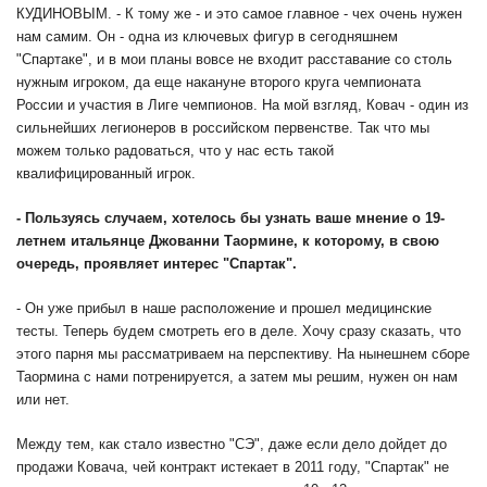
КУДИНОВЫМ. - К тому же - и это самое главное - чех очень нужен
нам самим. Он - одна из ключевых фигур в сегодняшнем
"Спартаке", и в мои планы вовсе не входит расставание со столь
нужным игроком, да еще накануне второго круга чемпионата
России и участия в Лиге чемпионов. На мой взгляд, Ковач - один из
сильнейших легионеров в российском первенстве. Так что мы
можем только радоваться, что у нас есть такой
квалифицированный игрок.
- Пользуясь случаем, хотелось бы узнать ваше мнение о 19-
летнем итальянце Джованни Таормине, к которому, в свою
очередь, проявляет интерес "Спартак".
- Он уже прибыл в наше расположение и прошел медицинские
тесты. Теперь будем смотреть его в деле. Хочу сразу сказать, что
этого парня мы рассматриваем на перспективу. На нынешнем сборе
Таормина с нами потренируется, а затем мы решим, нужен он нам
или нет.
Между тем, как стало известно "СЭ", даже если дело дойдет до
продажи Ковача, чей контракт истекает в 2011 году, "Спартак" не