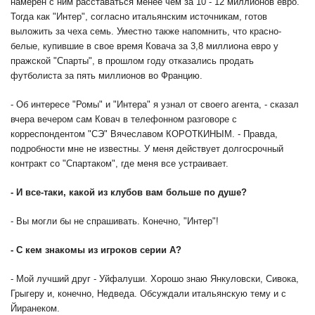
намерен с ним расставаться менее чем за 10 - 12 миллионов евро.
Тогда как "Интер", согласно итальянским источникам, готов
выложить за чеха семь. Уместно также напомнить, что красно-
белые, купившие в свое время Ковача за 3,8 миллиона евро у
пражской "Спарты", в прошлом году отказались продать
футболиста за пять миллионов во Францию.
- Об интересе "Ромы" и "Интера" я узнал от своего агента, - сказал
вчера вечером сам Ковач в телефонном разговоре с
корреспондентом "СЭ" Вячеславом КОРОТКИНЫМ. - Правда,
подробности мне не известны. У меня действует долгосрочный
контракт со "Спартаком", где меня все устраивает.
- И все-таки, какой из клубов вам больше по душе?
- Вы могли бы не спрашивать. Конечно, "Интер"!
- С кем знакомы из игроков серии А?
- Мой лучший друг - Уйфалуши. Хорошо знаю Янкуловски, Сивока,
Грыгеру и, конечно, Недведа. Обсуждали итальянскую тему и с
Йиранеком.