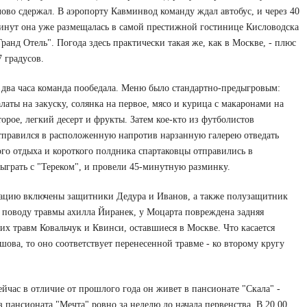
лово сдержал. В аэропорту Кавминвод команду ждал автобус, и через 40
инут она уже размещалась в самой престижной гостинице Кисловодска
Гранд Отель". Погода здесь практически такая же, как в Москве, - плюс
7 градусов.
 два часа команда пообедала. Меню было стандартно-предыгровым:
алаты на закуску, солянка на первое, мясо и курица с макаронами на
торое, легкий десерт и фрукты. Затем кое-кто из футболистов
тправился в расположенную напротив нарзанную галерею отведать
ого отдыха и короткого полдника спартаковцы отправились в
сыграть с "Тереком", и провели 45-минутную разминку.
егацию включены защитники Дедура и Иванов, а также полузащитник
 поводу травмы ахилла Йиранек, у Моцарта повреждена задняя
их травм Ковальчук и Квинси, оставшиеся в Москве. Что касается
шова, то оно соответствует перенесенной травме - ко второму кругу
ейчас в отличие от прошлого года он живет в пансионате "Скала" -
 пансионата "Мечта" ровно за неделю до начала первенства. В 20.00