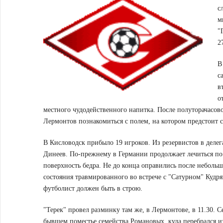
с
м
"
2
В
с
в
о
местного чудодейственного напитка. После полуторачасов
Лермонтов познакомиться с полем, на котором предстоит 
В Кисловодск прибыло 19 игроков. Из резервистов в дел
Динеев. По-прежнему в Германии продолжает лечиться по
поверхность бедра. Не до конца оправились после небольш
состояния травмированного во встрече с "Сатурном" Кудря
футболист должен быть в строю.
"Терек" провел разминку там же, в Лермонтове, в 11.30. С
бывшем поместье семейства Романовых, куда перебрался из