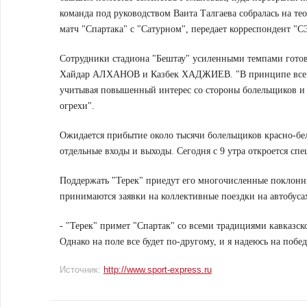
команда под руководством Ваита Талгаева собралась на те
матч "Спартака" с "Сатурном", передает корреспондент "
Сотрудники стадиона "Бештау" усиленными темпами готов
Хайдар АЛХАНОВ и Казбек ХАДЖИЕВ. "В принципе все го
учитывая повышенный интерес со стороны болельщиков и 
огрехи".
Ожидается прибытие около тысячи болельщиков красно-бел
отдельные входы и выходы. Сегодня с 9 утра откроется сп
Поддержать "Терек" приедут его многочисленные поклонни
принимаются заявки на коллективные поездки на автобусах.
- "Терек" примет "Спартак" со всеми традициями кавказск
Однако на поле все будет по-другому, и я надеюсь на поб
Источник:
http://www.sport-express.ru