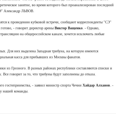
оретическое занятие, во время которого был проанализирован последний
СЭ" Александр ЛЬВОВ.
ятся к проведению кубковой встречи, сообщают корреспонденты "СЭ"
тово, - говорит директор арены
Виктор Ващенко
. - Однако,
трансляцию на общероссийском канале, хочется исключить любые
ых. Для них выделена Западная трибуна, на которую имеются
ециальная касса для прибывших из Москвы фанатов.
ки из Грозного. В разных районах республики составляются списки и
 Все говорит за то, что трибуны будут заполнены до отказа.
ого гостеприимства, - заявил министр спорта Чечни
Хайдар Алханов
. -
еду нашей команды.