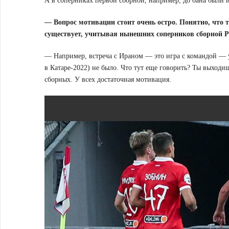
А в соперниках первой сборной, например, до бана были и
— Вопрос мотивации стоит очень остро. Понятно, что т
существует, учитывая нынешних соперников сборной Р
— Например, встреча с Ираном — это игра с командой — 
в Катаре-2022) не было. Что тут еще говорить? Ты выход
сборных. У всех достаточная мотивация.