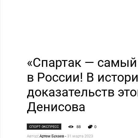
«Спартак — самый
в России! В истор
доказательств эт
Денисова
88
0
СПОРТ-ЭКСПРЕСС
Автор
: Артем Бухаев -
31 марта 2023