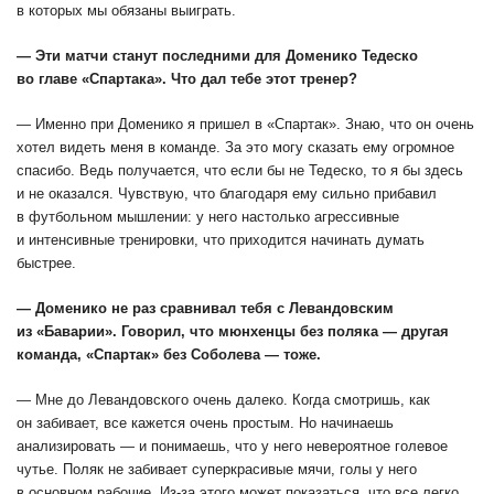
в которых мы обязаны выиграть.
— Эти матчи станут последними для Доменико Тедеско
во главе «Спартака». Что дал тебе этот тренер?
— Именно при Доменико я пришел в «Спартак». Знаю, что он очень
хотел видеть меня в команде. За это могу сказать ему огромное
спасибо. Ведь получается, что если бы не Тедеско, то я бы здесь
и не оказался. Чувствую, что благодаря ему сильно прибавил
в футбольном мышлении: у него настолько агрессивные
и интенсивные тренировки, что приходится начинать думать
быстрее.
— Доменико не раз сравнивал тебя с Левандовским
из «Баварии». Говорил, что мюнхенцы без поляка — другая
команда, «Спартак» без Соболева — тоже.
— Мне до Левандовского очень далеко. Когда смотришь, как
он забивает, все кажется очень простым. Но начинаешь
анализировать — и понимаешь, что у него невероятное голевое
чутье. Поляк не забивает суперкрасивые мячи, голы у него
в основном рабочие. Из-за этого может показаться, что все легко.