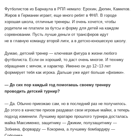
Футболистов из Барнаула в РПЛ немало: Ерохин, Дюпин, Камилов.
Жиров в Германии играет, еще много ребят в ФНЛ. В городе
хорошая школа, отличные тренеры. И очень хочется, чтобы
родители не платили за бутсы и форму для детей на каждом
соревновании. Пусть лучше деньги от трансферов идут
не в главную команду второй лиги, а в детско-юношескую школу.
Думаю, детский тренер — ключевая фигура в жизни любого
футболиста. Если он хороший, то даст очень многое. И технику
обращения с мячом, и характер. Именно он до 12−13 лет
формирует тебя как игрока. Дальше уже идет больше «физики».
— До сих пор каждый год помогаешь своему тренеру
проводить детский турнир?
— Да. Обычно приезжаю сам, но в последний раз не получилось.
До этого в качестве призов раздавал свои игровые майки, а теперь
подход изменили. Лучшему вратарю прошлого турнира досталась
майка Максименко, защитнику — Джикии, полузащитнику —
Зобнина, форварду — Кокорина, а лучшему бомбардиру —
Соболева.