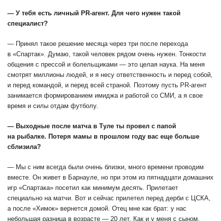
— У тебя есть личный PR-агент. Для чего нужен такой
специалист?
— Принял такое решение месяца через три после перехода
в «Спартак». Думаю, такой человек рядом очень нужен. Тонкости
общения с прессой и болельщиками — это целая наука. На меня
смотрят миллионы людей, и я несу ответственность и перед собой,
и перед командой, и перед всей страной. Поэтому пусть PR-агент
занимается формированием имиджа и работой со СМИ, а я свое
время и силы отдам футболу.
— Выходные после матча в Туле ты провел с папой
на рыбалке. Потеря мамы в прошлом году вас еще больше
сблизила?
— Мы с ним всегда были очень близки, много времени проводим
вместе. Он живет в Барнауле, но при этом из пятнадцати домашних
игр «Спартака» посетил как минимум десять. Прилетает
специально на матчи. Вот и сейчас прилетел перед дерби с ЦСКА,
а после «Химок» вернется домой. Отец мне как брат: у нас
небольшая разница в возрасте — 20 лет. Как и у меня с сыном.