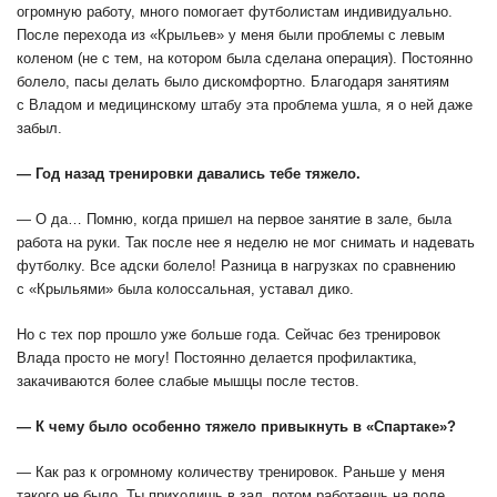
огромную работу, много помогает футболистам индивидуально.
После перехода из «Крыльев» у меня были проблемы с левым
коленом (не с тем, на котором была сделана операция). Постоянно
болело, пасы делать было дискомфортно. Благодаря занятиям
с Владом и медицинскому штабу эта проблема ушла, я о ней даже
забыл.
— Год назад тренировки давались тебе тяжело.
— О да… Помню, когда пришел на первое занятие в зале, была
работа на руки. Так после нее я неделю не мог снимать и надевать
футболку. Все адски болело! Разница в нагрузках по сравнению
с «Крыльями» была колоссальная, уставал дико.
Но с тех пор прошло уже больше года. Сейчас без тренировок
Влада просто не могу! Постоянно делается профилактика,
закачиваются более слабые мышцы после тестов.
— К чему было особенно тяжело привыкнуть в «Спартаке»?
— Как раз к огромному количеству тренировок. Раньше у меня
такого не было. Ты приходишь в зал, потом работаешь на поле,