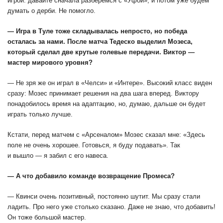
игрой: давайте сначала разберемся с «Уфой», и потом уже будем
думать о дерби. Не помогло.
— Игра в Туле тоже складывалась непросто, но победа
осталась за нами. После матча Тедеско выделил Мозеса,
который сделал две крутые голевые передачи. Виктор —
мастер мирового уровня?
— Не зря же он играл в «Челси» и «Интере». Высокий класс виден
сразу: Мозес принимает решения на два шага вперед. Виктору
понадобилось время на адаптацию, но, думаю, дальше он будет
играть только лучше.
Кстати, перед матчем с «Арсеналом» Мозес сказал мне: «Здесь
поле не очень хорошее. Готовься, я буду подавать». Так
и вышло — я забил с его навеса.
— А что добавило команде возвращение Промеса?
— Квинси очень позитивный, постоянно шутит. Мы сразу стали
ладить. Про него уже столько сказано. Даже не знаю, что добавить!
Он тоже большой мастер.