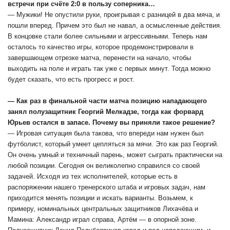
встречи при счёте 2:0 в пользу соперника…
— Мужики! Не опустили руки, проигрывая с разницей в два мяча, и
пошли вперед. Причем это был не навал, а осмысленные действия.
В концовке стали более сильными и агрессивными. Теперь нам
осталось то качество игры, которое продемонстрировали в
завершающем отрезке матча, перенести на начало, чтобы
выходить на поле и играть так уже с первых минут. Тогда можно
будет сказать, что есть прогресс и рост.
— Как раз в финальной части матча позицию нападающего
занял полузащитник Георгий Мелкадзе, тогда как форвард
Юрьев остался в запасе. Почему вы приняли такое решение?
— Игровая ситуация была такова, что впереди нам нужен был
футболист, который умеет цепляться за мячи. Это как раз Георгий.
Он очень умный и техничный парень, может сыграть практически на
любой позиции. Сегодня он великолепно справился со своей
задачей. Исходя из тех исполнителей, которые есть в
распоряжении нашего тренерского штаба и игровых задач, нам
приходится менять позиции и искать варианты. Возьмем, к
примеру, номинальных центральных защитников Лихачёва и
Мамина: Александр играл справа, Артём — в опорной зоне.