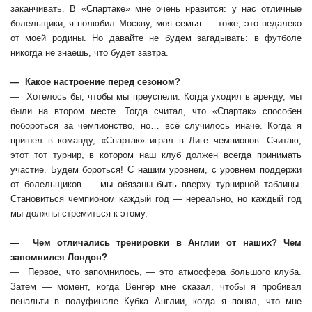
заканчивать. В «Спартаке» мне очень нравится: у нас отличные
болельщики, я полюбил Москву, моя семья — тоже, это недалеко
от моей родины. Но давайте не будем загадывать: в футболе
никогда не знаешь, что будет завтра.
— Какое настроение перед сезоном?
— Хотелось бы, чтобы мы преуспели. Когда уходил в аренду, мы
были на втором месте. Тогда считал, что «Спартак» способен
побороться за чемпионство, но… всё случилось иначе. Когда я
пришел в команду, «Спартак» играл в Лиге чемпионов. Считаю,
этот тот турнир, в котором наш клуб должен всегда принимать
участие. Будем бороться! С нашим уровнем, с уровнем поддержи
от болельщиков — мы обязаны быть вверху турнирной таблицы.
Становиться чемпионом каждый год — нереально, но каждый год
мы должны стремиться к этому.
— Чем отличались тренировки в Англии от наших? Чем
запомнился Лондон?
— Первое, что запомнилось, — это атмосфера большого клуба.
Затем — момент, когда Венгер мне сказал, чтобы я пробивал
пенальти в полуфинале Кубка Англии, когда я понял, что мне