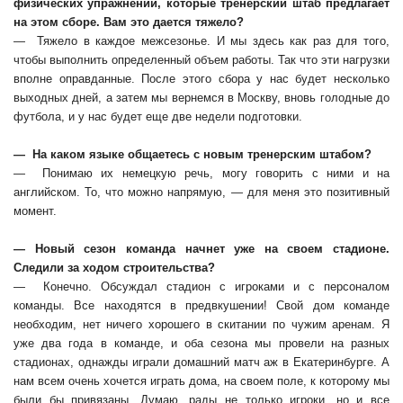
физических упражнений, которые тренерский штаб предлагает
на этом сборе. Вам это дается тяжело?
— Тяжело в каждое межсезонье. И мы здесь как раз для того,
чтобы выполнить определенный объем работы. Так что эти нагрузки
вполне оправданные. После этого сбора у нас будет несколько
выходных дней, а затем мы вернемся в Москву, вновь голодные до
футбола, и у нас будет еще две недели подготовки.
— На каком языке общаетесь с новым тренерским штабом?
— Понимаю их немецкую речь, могу говорить с ними и на
английском. То, что можно напрямую, — для меня это позитивный
момент.
— Новый сезон команда начнет уже на своем стадионе.
Следили за ходом строительства?
— Конечно. Обсуждал стадион с игроками и с персоналом
команды. Все находятся в предвкушении! Свой дом команде
необходим, нет ничего хорошего в скитании по чужим аренам. Я
уже два года в команде, и оба сезона мы провели на разных
стадионах, однажды играли домашний матч аж в Екатеринбурге. А
нам всем очень хочется играть дома, на своем поле, к которому мы
были бы привязаны. Думаю, рады не только игроки, но и все