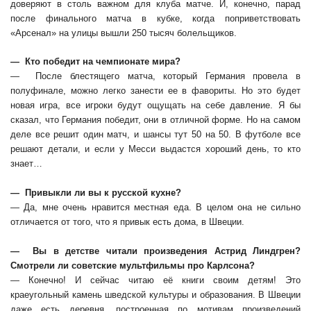
доверяют в столь важном для клуба матче. И, конечно, парад
после финального матча в кубке, когда поприветствовать
«Арсенал» на улицы вышли 250 тысяч болельщиков.
— Кто победит на чемпионате мира?
— После блестящего матча, который Германия провела в
полуфинале, можно легко занести ее в фавориты. Но это будет
новая игра, все игроки будут ощущать на себе давление. Я бы
сказал, что Германия победит, они в отличной форме. Но на самом
деле все решит один матч, и шансы тут 50 на 50. В футболе все
решают детали, и если у Месси выдастся хороший день, то кто
знает…
— Привыкли ли вы к русской кухне?
— Да, мне очень нравится местная еда. В целом она не сильно
отличается от того, что я привык есть дома, в Швеции.
— Вы в детстве читали произведения Астрид Линдгрен?
Смотрели ли советские мультфильмы про Карлсона?
— Конечно! И сейчас читаю её книги своим детям! Это
краеугольный камень шведской культуры и образования. В Швеции
даже есть деревня, построенная по мотивам произведений