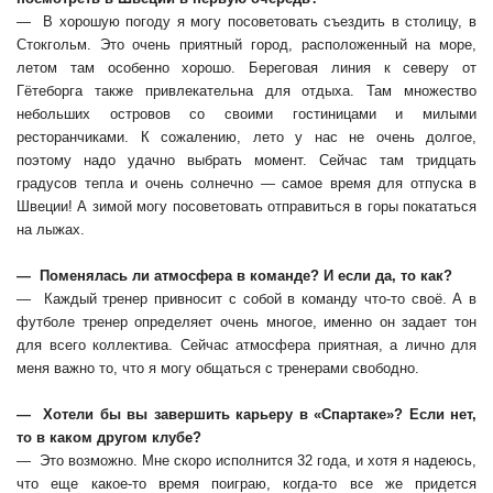
— В хорошую погоду я могу посоветовать съездить в столицу, в
Стокгольм. Это очень приятный город, расположенный на море,
летом там особенно хорошо. Береговая линия к северу от
Гётеборга также привлекательна для отдыха. Там множество
небольших островов со своими гостиницами и милыми
ресторанчиками. К сожалению, лето у нас не очень долгое,
поэтому надо удачно выбрать момент. Сейчас там тридцать
градусов тепла и очень солнечно — самое время для отпуска в
Швеции! А зимой могу посоветовать отправиться в горы покататься
на лыжах.
— Поменялась ли атмосфера в команде? И если да, то как?
— Каждый тренер привносит с собой в команду что-то своё. А в
футболе тренер определяет очень многое, именно он задает тон
для всего коллектива. Сейчас атмосфера приятная, а лично для
меня важно то, что я могу общаться с тренерами свободно.
— Хотели бы вы завершить карьеру в «Спартаке»? Если нет,
то в каком другом клубе?
— Это возможно. Мне скоро исполнится 32 года, и хотя я надеюсь,
что еще какое-то время поиграю, когда-то все же придется