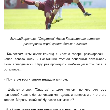
Бывший вратарь "Спартака" Анзор Кавазашвили остался
разочарован игрой красно-белых в Казани
– Качеством игры обеих команд я, честно говоря, разочарован, -
начал Кавазашвили. - Настоящий футбол соперники показывали
лишь эпизодически. Пару раз проходили комбинации в три паса, а
остальное…
– При этом гости много владели мячом.
– Действительно, "Спартак" владел мячом, но что это ему
принесло? Красно-белые катали мяч вдоль и поперек и в итоге его
теряли. Маразм какой-то! Ну разве так можно?
– В общем, поводов для оптимизма у вас немного.