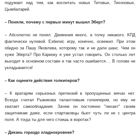
подумает над тем, как воспитать новых Титовых, Тихоновых,
Цымбаларей.
– Поняли, почему с первых минут вышел Эберт?
– Абсолютно не понял. Движения много, а толку никакого. КПД
фактически нулевой. Езбилис игру, конечно, освежил. При этом
обидно за Пашу Яковлева, которому так и не дали шанс. Чем он
хуже Эберта? Про Кариоку я уже устал говорить. Он столько лет
выходит в основном составе и так часто ошибается…. В голове не
укладывается!
– Как оцените действия голкиперов?
– К вратарям серьезных претензий в пропущенных мячах нет.
Всегда считал Рыжикова талантливым голкипером, но ему не
хватает самообладания. Зачем он постоянно "пихает" своим
защитникам даже, если спартаковцы бьют чуть ли не с центра
поля. А тогда ты для чего стоишь в воротах?
– Дикань гораздо хладнокровнее?