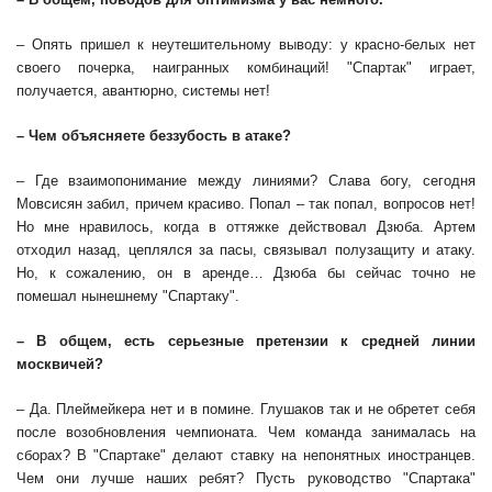
– Опять пришел к неутешительному выводу: у красно-белых нет
своего почерка, наигранных комбинаций! "Спартак" играет,
получается, авантюрно, системы нет!
– Чем объясняете беззубость в атаке?
– Где взаимопонимание между линиями? Слава богу, сегодня
Мовсисян забил, причем красиво. Попал – так попал, вопросов нет!
Но мне нравилось, когда в оттяжке действовал Дзюба. Артем
отходил назад, цеплялся за пасы, связывал полузащиту и атаку.
Но, к сожалению, он в аренде… Дзюба бы сейчас точно не
помешал нынешнему "Спартаку".
– В общем, есть серьезные претензии к средней линии
москвичей?
– Да. Плеймейкера нет и в помине. Глушаков так и не обретет себя
после возобновления чемпионата. Чем команда занималась на
сборах? В "Спартаке" делают ставку на непонятных иностранцев.
Чем они лучше наших ребят? Пусть руководство "Спартака"