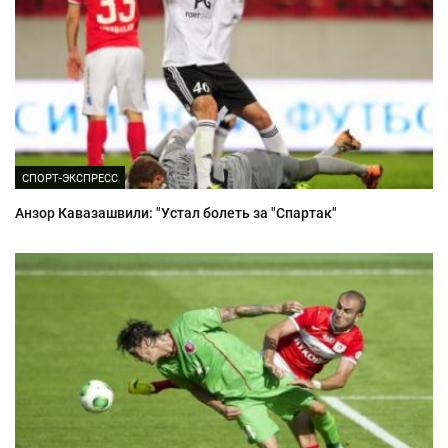
СПОРТ-ЭКСПРЕСС
Анзор Кавазашвили: "Устал болеть за "Спартак"