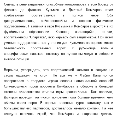
Сейчас в цене защитники, способные контролировать всю бровку от
флажка до флажка. Кузьмин и Дмитрий Комбаров этим
требованиям соответствуют в полной мере. Оба
дисциплинированы, работоспособны и хорошо физически
подготовлены. Различия в игре Кузьмина и Комбарова кроются в их
футбольном образовании. Казанец, являющийся, кстати,
воспитанником "Спартака", всю карьеру был защитником. При всем
умении поддерживать наступление для Кузьмина на первом месте
безопасность собственных ворот. У рубиновца больше
специфических навыков, поэтому он лучше выглядит в отборе и
выборе позиции.
Впрочем, утверждать, что спартаковский капитан в защите не
столь надежен, не стоит. Не зря же у Фабио Капелло он
превратился в твердого игрока основы национальной сборной!
Случающиеся порой просчеты Комбарова в обороне в большей
степени объясняются стилем игры красно-белых. Как правило,
Дмитрий проводит на чужой половине поля больше времени, чем
вблизи своих ворот. В первых весенних турах капитану, как и
большинству его партнеров, доставалось немало критики. На нее
следует отвечать игрой, что Комбаров и старается делать.