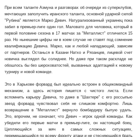
При всем таланте Азмуна и разговорах об очереди из суперклубов,
мечтающих заполучить иранского таланта, основной ударной силой
"Рубина" является Марко Девич. Натурализованный украинец пока
забил в премьер-лиге один гол. Маловато для человека, который в
первой половине сезона в 17 матчах за "Металлист" отличился 15
раз. Но нынешние цифры ни в коем случае не ставят под сомнение
квалификацию Девича. Марко, как и любой нападающий, зависим
от партнеров. Останься в Казани Натхо и Рязанцев, лицевой счет
новичка выглядел бы солиднее. Но даже при таком раскладе не
обошлось бы без шероховатостей, вызванных адаптацией к новому
турниру и новой команде.
Это в Харькове форвард был идеально встроен в общекомандный
механизм, а здесь история пишется с чистого листа. Если
вспомнить карьеру Девича, то даже в "Шахтере" с его россыпью
звезд форвард чувствовал себя не слишком комфортно. Лишь
возвращение в "Металлист" вернуло бомбардиру былую удаль.
Это, впрочем, не означает, что Девич – игрок одной команды. Как
убедили его первые матчи в премьер-лиге, он настоящий боец.
Цепляющийся за мяч в самых сложных ситуациях,
перемещающийся по всему фронту атаки и не стесняющийся брать