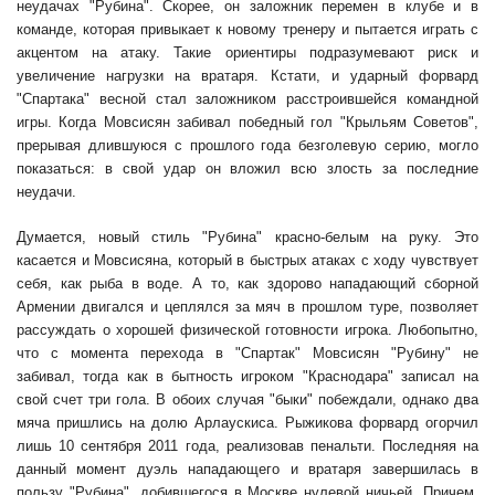
неудачах "Рубина". Скорее, он заложник перемен в клубе и в
команде, которая привыкает к новому тренеру и пытается играть с
акцентом на атаку. Такие ориентиры подразумевают риск и
увеличение нагрузки на вратаря. Кстати, и ударный форвард
"Спартака" весной стал заложником расстроившейся командной
игры. Когда Мовсисян забивал победный гол "Крыльям Советов",
прерывая длившуюся с прошлого года безголевую серию, могло
показаться: в свой удар он вложил всю злость за последние
неудачи.
Думается, новый стиль "Рубина" красно-белым на руку. Это
касается и Мовсисяна, который в быстрых атаках с ходу чувствует
себя, как рыба в воде. А то, как здорово нападающий сборной
Армении двигался и цеплялся за мяч в прошлом туре, позволяет
рассуждать о хорошей физической готовности игрока. Любопытно,
что с момента перехода в "Спартак" Мовсисян "Рубину" не
забивал, тогда как в бытность игроком "Краснодара" записал на
свой счет три гола. В обоих случая "быки" побеждали, однако два
мяча пришлись на долю Арлаускиса. Рыжикова форвард огорчил
лишь 10 сентября 2011 года, реализовав пенальти. Последняя на
данный момент дуэль нападающего и вратаря завершилась в
пользу "Рубина", добившегося в Москве нулевой ничьей. Причем,