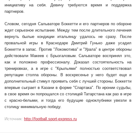
инициативу на себя. Девичу требуются время и поддержка
партнеров.
Словом, сегодня Сальваторе Боккетти и его партнеров по обороне
ждет серьезное испытание. Между тем после длительного лечения
вернуть былые кондиции итальянцу удалось не сразу. После
провальной игры в Краснодаре Дмитрий Гунько даже усадил
Боккетти в запас. Против "Локомотива" и "Урала" в центре обороны
действовали Макеев с Брызгаловым. Сальваторе воспринял это,
как и положено профессионалу. Доказал состоятельность на
тренировках, а в игре с "Крыльями" полностью соответствовал
репутации столпа обороны. В воскресенье у него будет еще и
дополнительный стимул проявить себя с лучшей стороны. Боккетти
впервые сыграет в Казани в форме "Спартака". По иронии судьбы,
в свое время он попрощался со столицей Татарстана как раз в игре
с красно-белыми, и тогда его будущие одноклубники увезли в
столицу минимальную победу.
Источник:
http://football.sport-express.ru