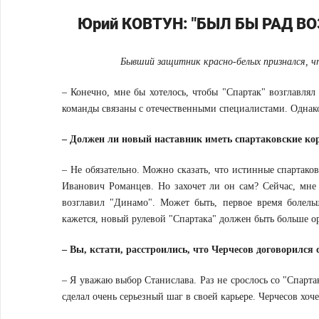
Юрий КОВТУН: "БЫЛ БЫ РАД В
Бывший защитник красно-белых признался, чт
– Конечно, мне бы хотелось, чтобы "Спартак" возглавлял
команды связаны с отечественными специалистами. Однак
– Должен ли новый наставник иметь спартаковские ко
– Не обязательно. Можно сказать, что истинные спартако
Иванович Романцев. Но захочет ли он сам? Сейчас, мне к
возглавил "Динамо". Может быть, первое время болельщ
кажется, новый рулевой "Спартака" должен быть больше 
– Вы, кстати, расстроились, что Черчесов договорился
– Я уважаю выбор Станислава. Раз не срослось со "Спарт
сделал очень серьезный шаг в своей карьере. Черчесов хоче