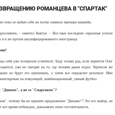
ОЗВРАЩЕНИЮ РОМАНЦЕВА В "СПАРТАК"
о пока не видит себя на посту главного тренера команды.
 россиянин, – заметил Ковтун. – Все-таки последние серьезные успехи
о я и не против квалифицированного иностранца.
рни?
вцы себя уже исчерпали (
смеется
). Буду только рад, если вернется Олег
ажется, уже не смотрят на то, где человек ранее играл. Черчесов же
ики не будут его принимать, а затем все определит результат. Мне
ориентирован на атакующий, комбинационный, умный футбол.
 с "Динамо", а не со "Спартаком"?
аком", почему бы не принять предложение "Динамо"? Это его выбор, он
т все время побеждать, доказывать свою состоятельность.