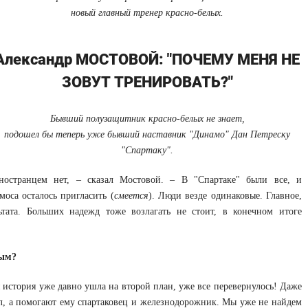
новый главный тренер красно-белых.
Александр МОСТОВОЙ: "ПОЧЕМУ МЕНЯ НЕ
ЗОВУТ ТРЕНИРОВАТЬ?"
Бывший полузащитник красно-белых не знает,
подошел бы теперь уже бывший наставник "Динамо" Дан Петреску
"Спартаку".
остранцем нет, – сказал Мостовой. – В "Спартаке" были все, и
моса осталось пригласить (
смеется
). Люди везде одинаковые. Главное,
ьтата. Больших надежд тоже возлагать не стоит, в конечном итоге
лым?
 история уже давно ушла на второй план, уже все перевернулось! Даже
ол, а помогают ему спартаковец и железнодорожник. Мы уже не найдем