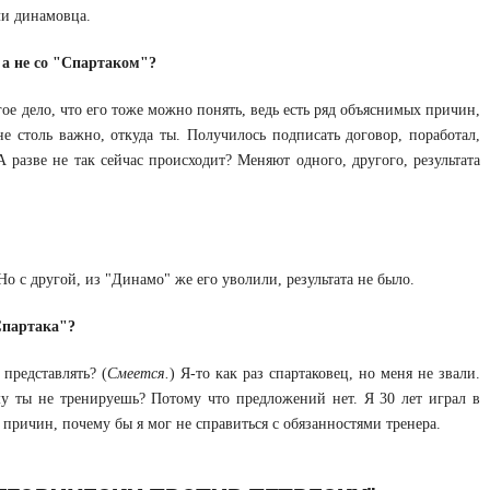
ли динамовца.
 а не со "Спартаком"?
угое дело, что его тоже можно понять, ведь есть ряд объяснимых причин,
е столь важно, откуда ты. Получилось подписать договор, поработал,
А разве не так сейчас происходит? Меняют одного, другого, результата
 с другой, из "Динамо" же его уволили, результата не было.
Спартака"?
 представлять? (
Смеется.
) Я-то как раз спартаковец, но меня не звали.
у ты не тренируешь? Потому что предложений нет. Я 30 лет играл в
причин, почему бы я мог не справиться с обязанностями тренера.