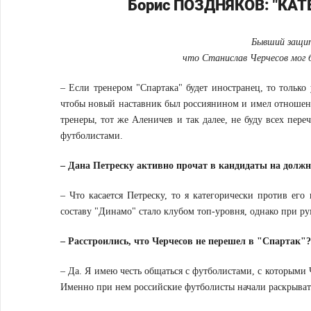
Борис ПОЗДНЯКОВ: "КА
Бывший защит
что Станислав Черчесов мог 
– Если тренером "Спартака" будет иностранец, то только
чтобы новый наставник был россиянином и имел отношение
тренеры, тот же Аленичев и так далее, не буду всех пере
футболистами.
– Дана Петреску активно прочат в кандидаты на должн
– Что касается Петреску, то я категорически против ег
составу "Динамо" стало клубом топ-уровня, однако при ру
– Расстроились, что Черчесов не перешел в "Спартак"?
– Да. Я имею честь общаться с футболистами, с которыми 
Именно при нем российские футболисты начали раскрывать