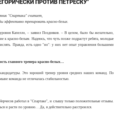
ТЕГОРИЧЕСКИ ПРОТИВ ПЕТРЕСКУ"
ник "Спартака" считает,
бы эффективно тренировать красно-белых.
 уровня Капелло, – заявил Поздняков. – В целом, было бы желательно,
 к красно-белым. Надеюсь, что чуть позже подрастут ребята, молодые
числять. Правда, есть одно "но": у них нет опыт управления большими
ость главного тренера красно-белых…
о кандидатуры. Это хороший тренер уровня средних наших команд. По
мыне команда не отличалась стабильностью.
Черчесов работал в "Спартаке", и слышу только положительные отзывы.
ся и расти по уровню… Да, я действительно расстроился.